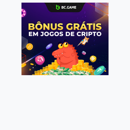
Jogue com responsabilidade. 18+