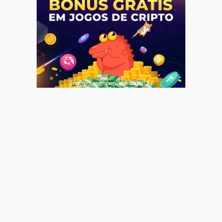
Jogue com responsabilidade. 18+