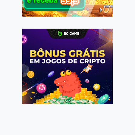
Jogue com responsabilidade. 18+