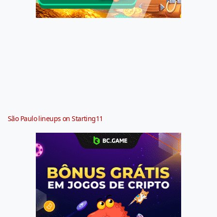
São Paulo lineups on Starting11