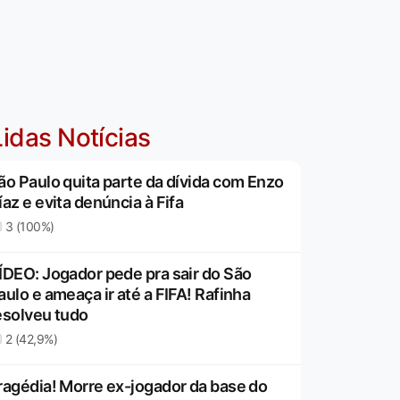
idas Notícias
ão Paulo quita parte da dívida com Enzo
íaz e evita denúncia à Fifa
3 (100%)
ÍDEO: Jogador pede pra sair do São
aulo e ameaça ir até a FIFA! Rafinha
esolveu tudo
2 (42,9%)
ragédia! Morre ex-jogador da base do