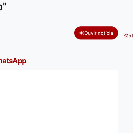
o"
🔊
Ouvir notícia
São 
WhatsApp