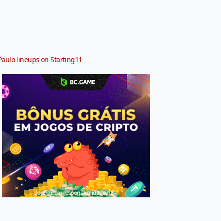
Paulo lineups on Starting11
Jogue com responsabilidade. 18+