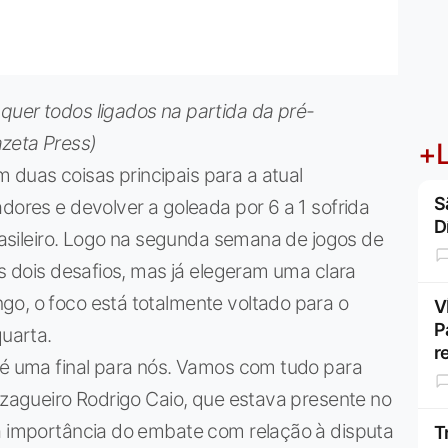
quer todos ligados na partida da pré-
zeta Press)
+L
duas coisas principais para a atual
S
dores e devolver a goleada por 6 a 1 sofrida
D
Brasileiro. Logo na segunda semana de jogos de
os dois desafios, mas já elegeram uma clara
go, o foco está totalmente voltado para o
V
P
quarta.
r
 é uma final para nós. Vamos com tudo para
o zagueiro Rodrigo Caio, que estava presente no
 a importância do embate com relação à disputa
T