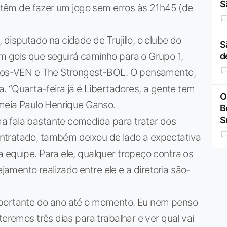
S
es têm de fazer um jogo sem erros às 21h45 (de
disputado na cidade de Trujillo, o clube do
S
m gols que seguirá caminho para o Grupo 1,
d
lanos-VEN e The Strongest-BOL. O pensamento,
a. “Quarta-feira já é Libertadores, a gente tem
O
 meia Paulo Henrique Ganso.
B
S
a fala bastante comedida para tratar dos
ntratado, também deixou de lado a expectativa
 equipe. Para ele, qualquer tropeço contra os
mento realizado entre ele e a diretoria são-
mportante do ano até o momento. Eu nem penso
teremos três dias para trabalhar e ver qual vai