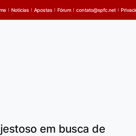
me
Noticias
Apostas
Fórum
contato@spfc.net
Privac
ajestoso em busca de