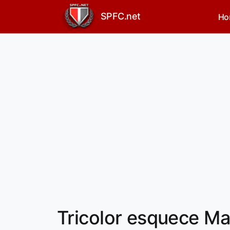
SPFC.net
Ho
Tricolor esquece M