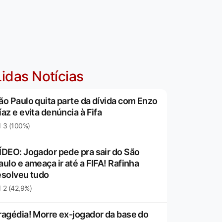
idas Notícias
ão Paulo quita parte da dívida com Enzo
íaz e evita denúncia à Fifa
3 (100%)
ÍDEO: Jogador pede pra sair do São
aulo e ameaça ir até a FIFA! Rafinha
esolveu tudo
2 (42,9%)
ragédia! Morre ex-jogador da base do