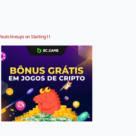
Paulo lineups on Starting11
Jogue com responsabilidade. 18+