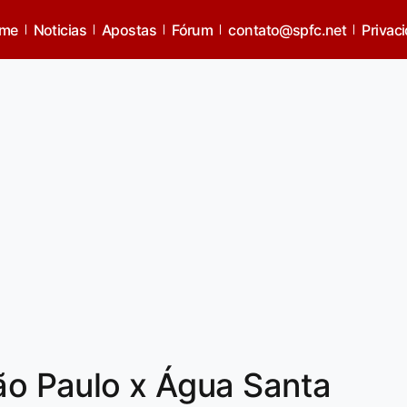
me
Noticias
Apostas
Fórum
contato@spfc.net
Privac
São Paulo x Água Santa