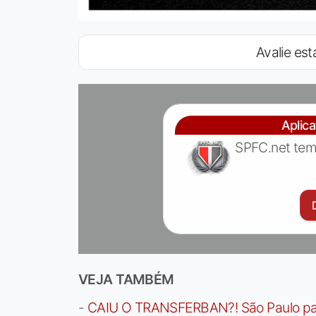
Avalie esta
Aplic
SPFC.net tem
VEJA TAMBÉM
-
CAIU O TRANSFERBAN?! São Paulo paga 