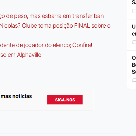
S
ço de peso, mas esbarra em transfer ban
Nicolas? Clube toma posição FINAL sobre o
U
e
idente de jogador do elenco; Confira!
so em Alphaville
O
B
S