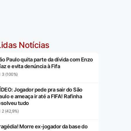
idas Notícias
ão Paulo quita parte da dívida com Enzo
íaz e evita denúncia à Fifa
3 (100%)
ÍDEO: Jogador pede pra sair do São
aulo e ameaça ir até a FIFA! Rafinha
esolveu tudo
2 (42,9%)
ragédia! Morre ex-jogador da base do