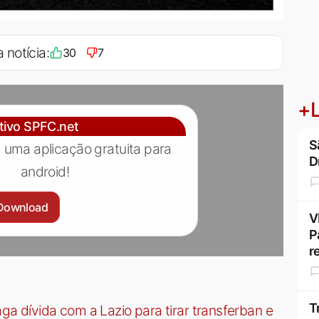
 notícia:
30
7
+L
ativo SPFC.net
S
 uma aplicação gratuita para
D
android!
Download
V
P
r
T
dívida com a Lazio para tirar transferban e