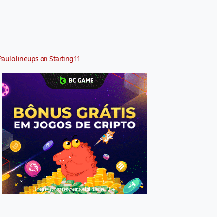
Paulo lineups on Starting11
Jogue com responsabilidade. 18+