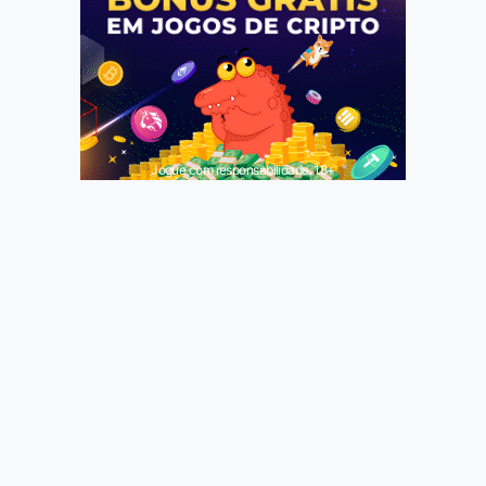
Jogue com responsabilidade. 18+