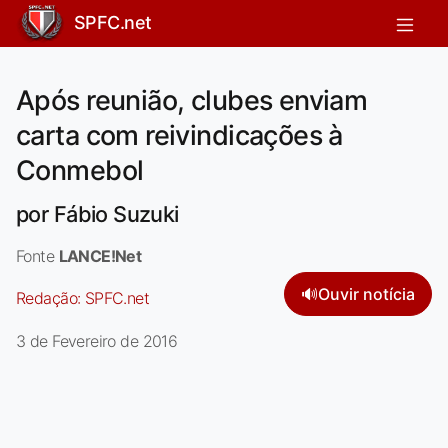
SPFC.net
Após reunião, clubes enviam
carta com reivindicações à
Conmebol
por Fábio Suzuki
Fonte
LANCE!Net
🔊
Ouvir notícia
Redação:
SPFC.net
3 de Fevereiro de 2016