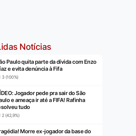
idas Notícias
ão Paulo quita parte da dívida com Enzo
íaz e evita denúncia à Fifa
3 (100%)
ÍDEO: Jogador pede pra sair do São
aulo e ameaça ir até a FIFA! Rafinha
esolveu tudo
2 (42,9%)
ragédia! Morre ex-jogador da base do