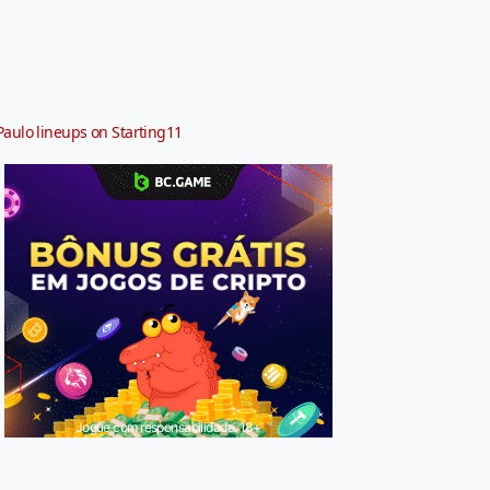
Paulo lineups on Starting11
Jogue com responsabilidade. 18+