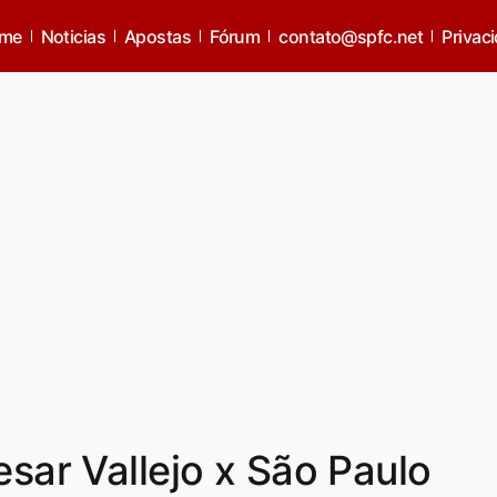
me
Noticias
Apostas
Fórum
contato@spfc.net
Privac
esar Vallejo x São Paulo