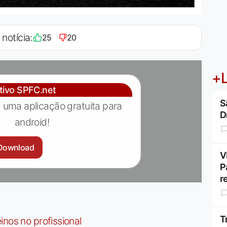
 notícia:
25
20
+L
ativo SPFC.net
S
 uma aplicação gratuita para
D
android!
Download
V
P
r
T
nos no profissional