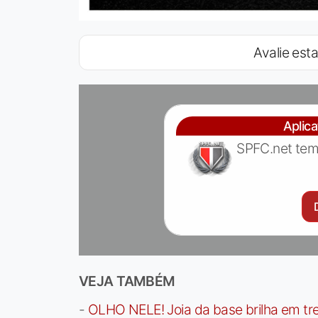
Avalie esta
Aplic
SPFC.net tem
VEJA TAMBÉM
-
OLHO NELE! Joia da base brilha em trei