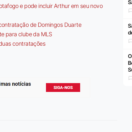
S
tafogo e pode incluir Arthur em seu novo
contratação de Domingos Duarte
S
d
te para clube da MLS
 duas contratações
O
B
S