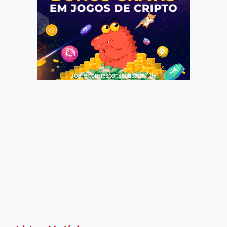
Jogue com responsabilidade. 18+