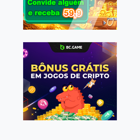
Jogue com responsabilidade. 18+