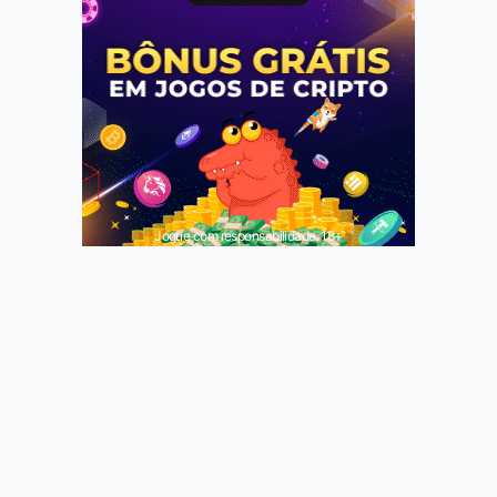
Jogue com responsabilidade. 18+