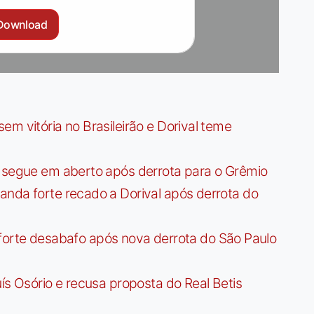
Download
m vitória no Brasileirão e Dorival teme
r segue em aberto após derrota para o Grêmio
anda forte recado a Dorival após derrota do
az forte desabafo após nova derrota do São Paulo
ís Osório e recusa proposta do Real Betis