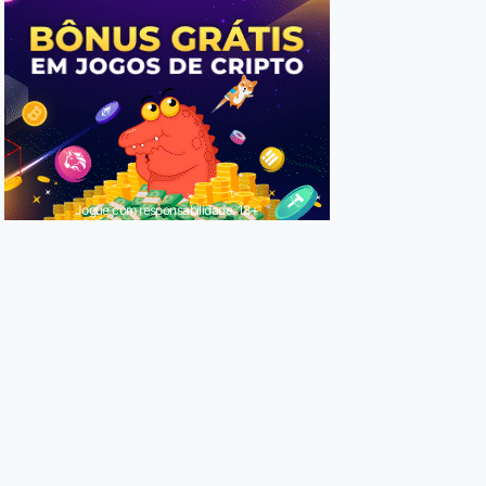
Jogue com responsabilidade. 18+