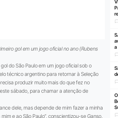
V
P
r
S
a
a
meiro gol em um jogo oficial no ano (Rubens
gol do São Paulo em um jogo oficial sob o
S
o técnico argentino para retornar à Seleção
d
precisa produzir muito mais do que fez no
 neste sábado, para chamar a atenção de
O
B
alcance dele, mas depende de mim fazer a minha
S
a mim e ao São Paulo”, conscientizou-se Ganso.