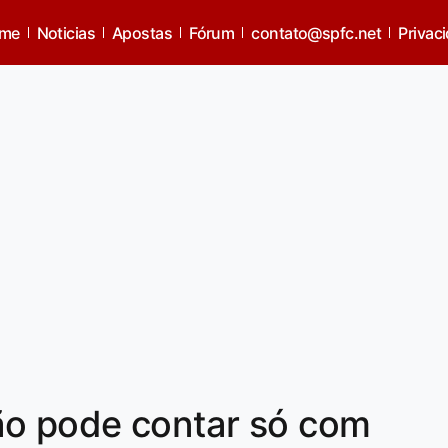
me
Noticias
Apostas
Fórum
contato@spfc.net
Privac
ão pode contar só com