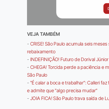
VEJA TAMBÉM
-
CRISE! São Paulo acumula seis meses se
rebaixamento
-
INDEFINIÇÃO! Futuro de Dorival Júnio
-
CHEGA! Torcida perde a paciência e m
São Paulo
-
"É calar a boca e trabalhar": Calleri f
e admite que "algo precisa mudar"
-
JOIA FICA! São Paulo trava saída de Lu