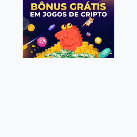
Jogue com responsabilidade. 18+