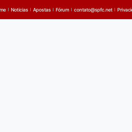
me
Noticias
Apostas
Fórum
contato@spfc.net
Privac