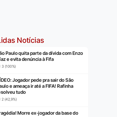
idas Notícias
ão Paulo quita parte da dívida com Enzo
íaz e evita denúncia à Fifa
3 (100%)
ÍDEO: Jogador pede pra sair do São
aulo e ameaça ir até a FIFA! Rafinha
esolveu tudo
2 (42,9%)
ragédia! Morre ex-jogador da base do