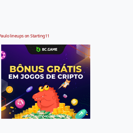
Paulo lineups on Starting11
Jogue com responsabilidade. 18+