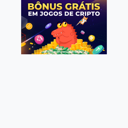
Jogue com responsabilidade. 18+