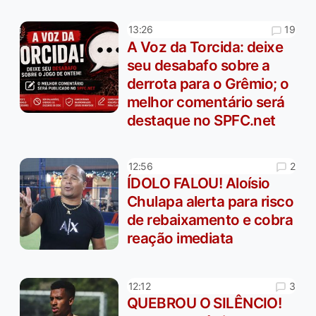
19
13:26
A Voz da Torcida: deixe
seu desabafo sobre a
derrota para o Grêmio; o
melhor comentário será
destaque no SPFC.net
2
12:56
ÍDOLO FALOU! Aloísio
Chulapa alerta para risco
de rebaixamento e cobra
reação imediata
3
12:12
QUEBROU O SILÊNCIO!