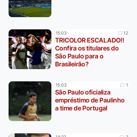
12
15:03
TRICOLOR ESCALADO!!
Confira os titulares do
São Paulo para o
Brasileirão?
1
15:03
São Paulo oficializa
empréstimo de Paulinho
a time de Portugal
2
14:22