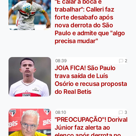
"É calar a boca e
trabalhar": Calleri faz
forte desabafo após
nova derrota do São
Paulo e admite que "algo
precisa mudar"
2
08:39
JOIA FICA! São Paulo
trava saída de Luís
Osório e recusa proposta
do Real Betis
3
08:10
"PREOCUPAÇÃO"! Dorival
Júnior faz alerta ao
elenco após derrota no