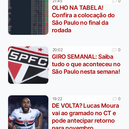
0
21:45
OLHO NA TABELA!
Confira a colocação do
São Paulo no final da
rodada
0
20:02
GIRO SEMANAL: Saiba
tudo o que aconteceu no
São Paulo nesta semana!
0
19:22
DE VOLTA? Lucas Moura
vai ao gramado no CT e
pode antecipar retorno
para novembro