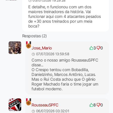
05/07/2026 19:29:28
E detalhe, n funcionou com um dos
maiores treinadores da história. Vai
funcionar aqui com 4 atacantes pesados
de +30 anos treinados por um meia
boca?
Respostas (2)
Jose_Mario
3
0
07/07/2026 13:59:58
Como o nosso amigo RousseauSPFC
disse...
O Crespo tentou com Bobadilla,
Danielzinho, Marcos Antônio, Lucas.
Mas o Rui Costa achou que O gênio
Roger Machado faria o time jogar um
futebol moderno.
RousseauSPFC
8
0
06/07/2026 03:32:01