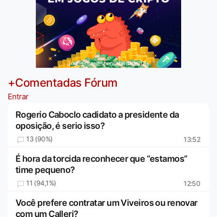
Jogue com responsabilidade. 18+
+Comentadas Fórum
Entrar
Rogerio Caboclo cadidato a presidente da
oposição, é serio isso?
13 (90%)
13:52
É hora da torcida reconhecer que “estamos”
time pequeno?
11 (94,1%)
12:50
Você prefere contratar um Viveiros ou renovar
com um Calleri?