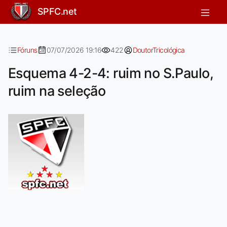
Esquema 4-2-4: ruim no S.Paulo, ru
SPFC.net
Fóruns
07/07/2026 19:16
422
DoutorTricológica
Esquema 4-2-4: ruim no S.Paulo,
ruim na seleção