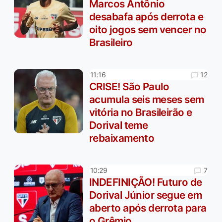
Marcos Antônio
desabafa após derrota e
oito jogos sem vencer no
Brasileiro
12
11:16
CRISE! São Paulo
acumula seis meses sem
vitória no Brasileirão e
Dorival teme
rebaixamento
7
10:29
INDEFINIÇÃO! Futuro de
Dorival Júnior segue em
aberto após derrota para
o Grêmio