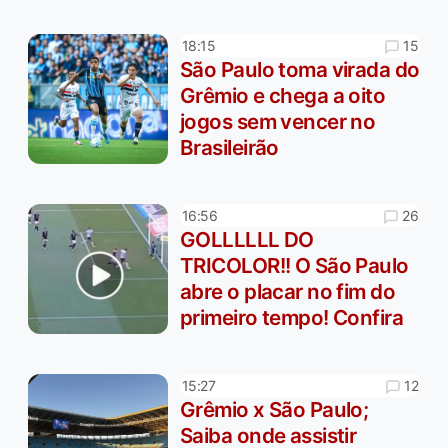
15
18:15
São Paulo toma virada do
Grêmio e chega a oito
jogos sem vencer no
Brasileirão
26
16:56
GOLLLLLL DO
TRICOLOR!! O São Paulo
abre o placar no fim do
primeiro tempo! Confira
12
15:27
Grêmio x São Paulo;
Saiba onde assistir