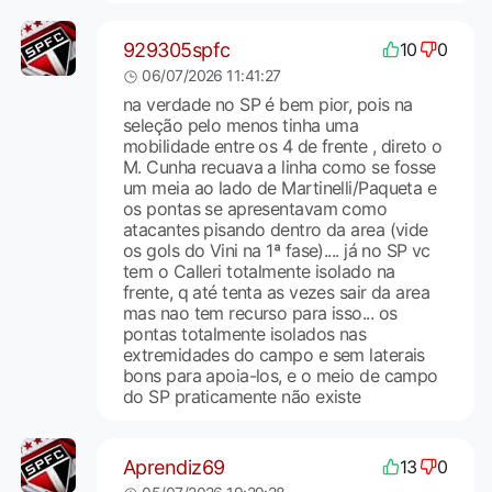
929305spfc
10
0
06/07/2026 11:41:27
na verdade no SP é bem pior, pois na
seleção pelo menos tinha uma
mobilidade entre os 4 de frente , direto o
M. Cunha recuava a linha como se fosse
um meia ao lado de Martinelli/Paqueta e
os pontas se apresentavam como
atacantes pisando dentro da area (vide
os gols do Vini na 1ª fase).... já no SP vc
tem o Calleri totalmente isolado na
frente, q até tenta as vezes sair da area
mas nao tem recurso para isso... os
pontas totalmente isolados nas
extremidades do campo e sem laterais
bons para apoia-los, e o meio de campo
do SP praticamente não existe
Aprendiz69
13
0