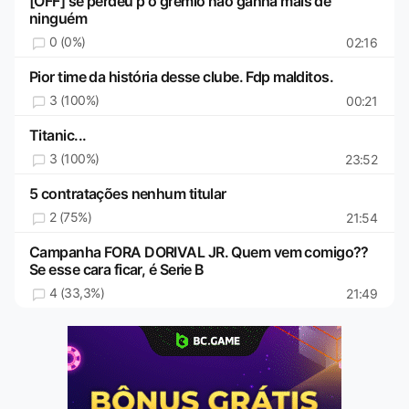
[OFF] se perdeu p o gremio não ganha mais de
ninguém
0 (0%)
02:16
Pior time da história desse clube. Fdp malditos.
3 (100%)
00:21
Titanic...
3 (100%)
23:52
5 contratações nenhum titular
2 (75%)
21:54
Campanha FORA DORIVAL JR. Quem vem comigo??
Se esse cara ficar, é Serie B
4 (33,3%)
21:49