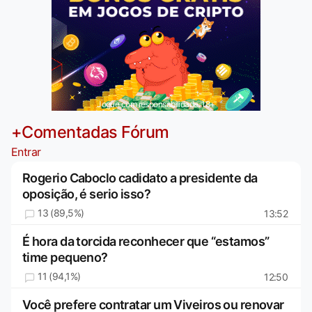
Jogue com responsabilidade. 18+
+Comentadas Fórum
Entrar
Rogerio Caboclo cadidato a presidente da
oposição, é serio isso?
13 (89,5%)
13:52
É hora da torcida reconhecer que “estamos”
time pequeno?
11 (94,1%)
12:50
Você prefere contratar um Viveiros ou renovar