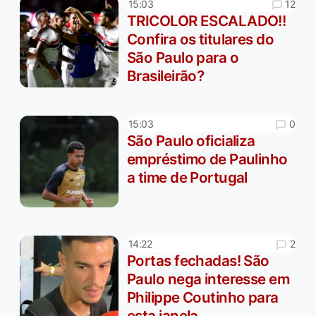
12
15:03
TRICOLOR ESCALADO!!
Confira os titulares do
São Paulo para o
Brasileirão?
0
15:03
São Paulo oficializa
empréstimo de Paulinho
a time de Portugal
2
14:22
Portas fechadas! São
Paulo nega interesse em
Philippe Coutinho para
esta janela.