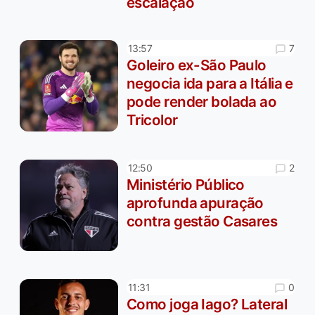
escalação
7
13:57
Goleiro ex-São Paulo
negocia ida para a Itália e
pode render bolada ao
Tricolor
2
12:50
Ministério Público
aprofunda apuração
contra gestão Casares
0
11:31
Como joga Iago? Lateral