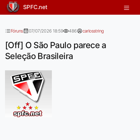
[Off] O São Paulo parece a Seleção B
SPFC.net
Fóruns
07/07/2026 18:59
486
carlosstring
[Off] O São Paulo parece a
Seleção Brasileira