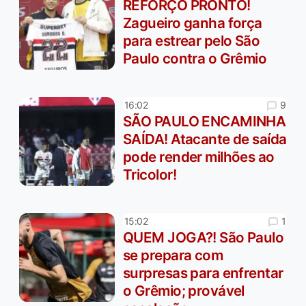
REFORÇO PRONTO!
Zagueiro ganha força
para estrear pelo São
Paulo contra o Grêmio
9
16:02
SÃO PAULO ENCAMINHA
SAÍDA! Atacante de saída
pode render milhões ao
Tricolor!
1
15:02
QUEM JOGA?! São Paulo
se prepara com
surpresas para enfrentar
o Grêmio; provável