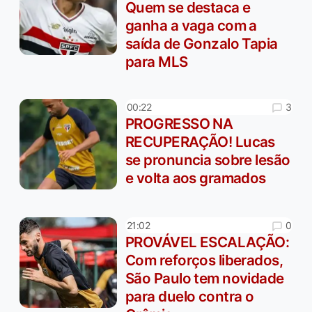
Quem se destaca e
ganha a vaga com a
saída de Gonzalo Tapia
para MLS
3
00:22
PROGRESSO NA
RECUPERAÇÃO! Lucas
se pronuncia sobre lesão
e volta aos gramados
0
21:02
PROVÁVEL ESCALAÇÃO:
Com reforços liberados,
São Paulo tem novidade
para duelo contra o