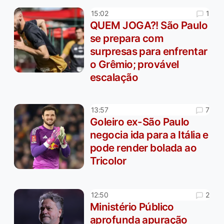
1
15:02
QUEM JOGA?! São Paulo
se prepara com
surpresas para enfrentar
o Grêmio; provável
escalação
7
13:57
Goleiro ex-São Paulo
negocia ida para a Itália e
pode render bolada ao
Tricolor
2
12:50
Ministério Público
aprofunda apuração