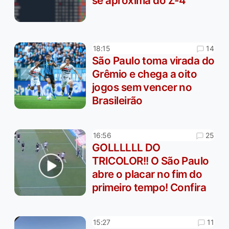
se aproxima do Z-4
14
18:15
São Paulo toma virada do
Grêmio e chega a oito
jogos sem vencer no
Brasileirão
25
16:56
GOLLLLLL DO
TRICOLOR!! O São Paulo
abre o placar no fim do
primeiro tempo! Confira
11
15:27