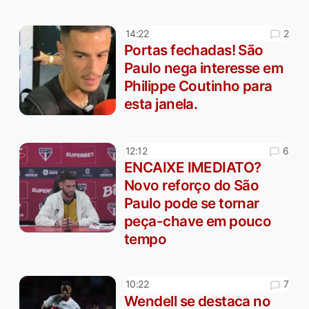
2
14:22
Portas fechadas! São
Paulo nega interesse em
Philippe Coutinho para
esta janela.
6
12:12
ENCAIXE IMEDIATO?
Novo reforço do São
Paulo pode se tornar
peça-chave em pouco
tempo
7
10:22
Wendell se destaca no