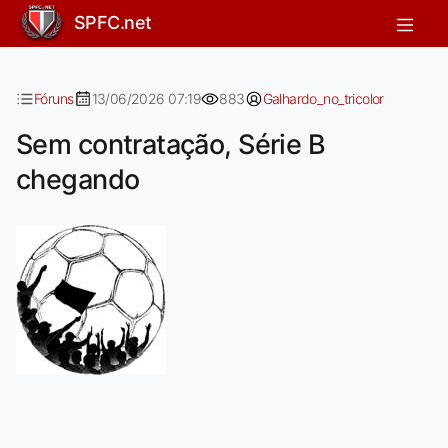
Sem contratação, Série B chegando
SPFC.net
Fóruns
13/06/2026 07:19
883
Galhardo_no_tricolor
Sem contratação, Série B
chegando