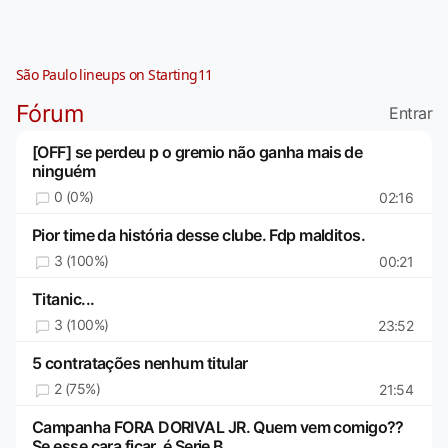
São Paulo lineups on Starting11
Fórum
Entrar
[OFF] se perdeu p o gremio não ganha mais de
ninguém
0 (0%)
02:16
Pior time da história desse clube. Fdp malditos.
3 (100%)
00:21
Titanic...
3 (100%)
23:52
5 contratações nenhum titular
2 (75%)
21:54
Campanha FORA DORIVAL JR. Quem vem comigo??
Se esse cara ficar, é Serie B