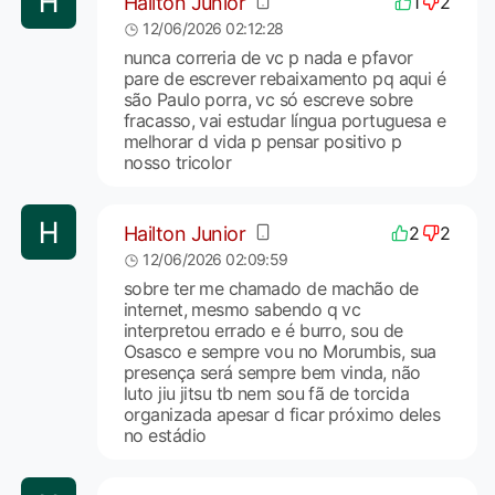
Hailton Junior
1
2
12/06/2026 02:12:28
nunca correria de vc p nada e pfavor
pare de escrever rebaixamento pq aqui é
são Paulo porra, vc só escreve sobre
fracasso, vai estudar língua portuguesa e
melhorar d vida p pensar positivo p
nosso tricolor
Hailton Junior
2
2
12/06/2026 02:09:59
sobre ter me chamado de machão de
internet, mesmo sabendo q vc
interpretou errado e é burro, sou de
Osasco e sempre vou no Morumbis, sua
presença será sempre bem vinda, não
luto jiu jitsu tb nem sou fã de torcida
organizada apesar d ficar próximo deles
no estádio