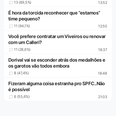
13 (89,5%)
13:52
É hora da torcida reconhecer que “estamos”
time pequeno?
11 (94,1%)
12:50
Você prefere contratar um Viveiros ou renovar
com um Calleri?
11 (28,6%)
18:37
Dorival vai se esconder atrás dos medalhões e
os garotos vão todos embora
8 (47,4%)
18:48
Fizeram alguma coisa estranha pro SPFC..Não
é possível
6 (55,6%)
21:03