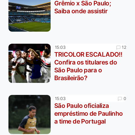
Grêmio x São Paulo;
Saiba onde assistir
12
15:03
TRICOLOR ESCALADO!!
Confira os titulares do
São Paulo para o
Brasileirão?
0
15:03
São Paulo oficializa
empréstimo de Paulinho
a time de Portugal