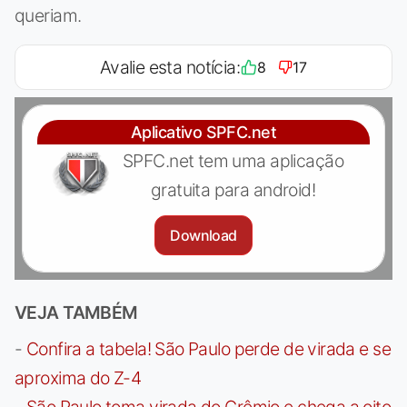
queriam.
Avalie esta notícia:
8
17
Aplicativo SPFC.net
SPFC.net tem uma aplicação
gratuita para android!
Download
VEJA TAMBÉM
-
Confira a tabela! São Paulo perde de virada e se
aproxima do Z-4
-
São Paulo toma virada do Grêmio e chega a oito