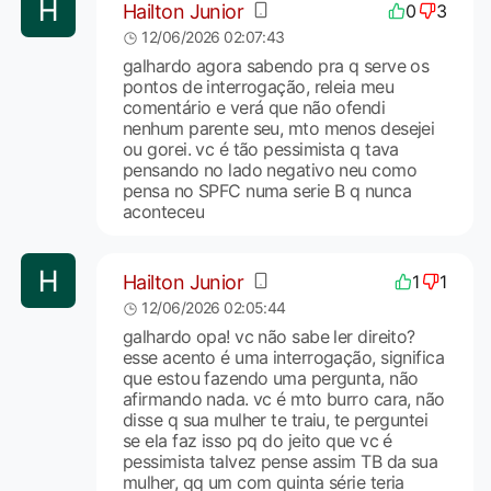
Hailton Junior
0
3
12/06/2026 02:07:43
galhardo agora sabendo pra q serve os
pontos de interrogação, releia meu
comentário e verá que não ofendi
nenhum parente seu, mto menos desejei
ou gorei. vc é tão pessimista q tava
pensando no lado negativo neu como
pensa no SPFC numa serie B q nunca
aconteceu
Hailton Junior
1
1
12/06/2026 02:05:44
galhardo opa! vc não sabe ler direito?
esse acento é uma interrogação, significa
que estou fazendo uma pergunta, não
afirmando nada. vc é mto burro cara, não
disse q sua mulher te traiu, te perguntei
se ela faz isso pq do jeito que vc é
pessimista talvez pense assim TB da sua
mulher, qq um com quinta série teria