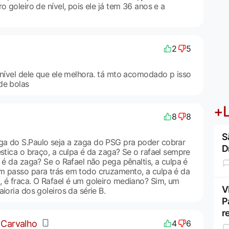
o goleiro de nível, pois ele já tem 36 anos e a
2
5
 nível dele que ele melhora. tá mto acomodado p isso
de bolas
+L
8
8
S
ga do S.Paulo seja a zaga do PSG pra poder cobrar
D
estica o braço, a culpa é da zaga? Se o rafael sempre
a é da zaga? Se o Rafael não pega pênaltis, a culpa é
m passo para trás em todo cruzamento, a culpa é da
, é fraca. O Rafael é um goleiro mediano? Sim, um
V
ioria dos goleiros da série B.
P
r
 Carvalho
4
6