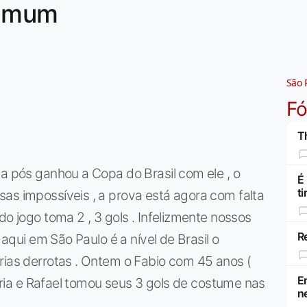
comum
São 
F
Th
ça pós ganhou a Copa do Brasil com ele , o
É
t
as impossíveis , a prova está agora com falta
do jogo toma 2 , 3 gols . Infelizmente nossos
R
 aqui em São Paulo é a nível de Brasil o
rias derrotas . Ontem o Fabio com 45 anos (
E
itória e Rafael tomou seus 3 gols de costume nas
n