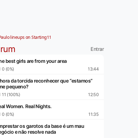
Paulo lineups on Starting11
órum
Entrar
e best girls are from your area
0 (0%)
13:44
 hora da torcida reconhecer que “estamos”
ime pequeno?
11 (100%)
12:50
eal Women. Real Nights.
0 (0%)
11:35
mprestar os garotos da base é um mau
egócio e não resolve nada