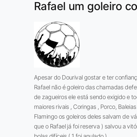
Rafael um goleiro 
Apesar do Dourival gostar e ter confian
Rafael não é goleiro das chamadas defes
de zagueiros ele está sendo exigido e to
maiores rivais , Coringas , Porco, Baleias
Flamingo os goleiros deles salvam de vá
que o Rafael já foi reserva ) salvou a v
bolas difíceis ( 1 foi anulado ),