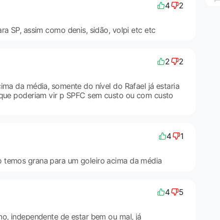
4
2
ra SP, assim como denis, sidão, volpi etc etc
2
2
ima da média, somente do nível do Rafael já estaria
 que poderiam vir p SPFC sem custo ou com custo
4
1
 temos grana para um goleiro acima da média
4
5
no, independente de estar bem ou mal, já