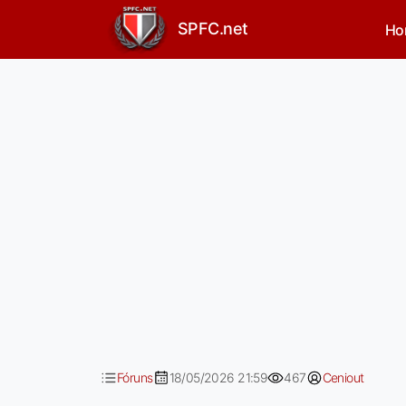
Rafael um goleiro comum
SPFC.net
Ho
Fóruns
18/05/2026 21:59
467
Ceniout