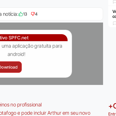
V
a notícia:
13
4
c
ativo SPFC.net
 uma aplicação gratuita para
android!
Download
nos no profissional
+
tafogo e pode incluir Arthur em seu novo
Entr