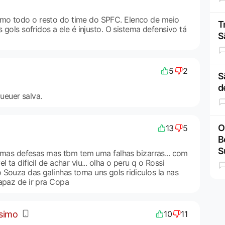
mo todo o resto do time do SPFC. Elenco de meio
T
s gols sofridos a ele é injusto. O sistema defensivo tá
S
5
2
S
d
euer salva.
O
13
5
B
S
ótimas defesas mas tbm tem uma falhas bizarras... com
 ta dificil de achar viu... olha o peru q o Rossi
 Souza das galinhas toma uns gols ridiculos la nas
apaz de ir pra Copa
ssimo
10
11