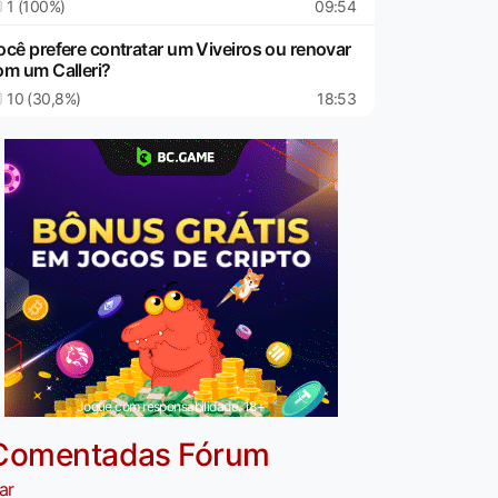
1 (100%)
09:54
ocê prefere contratar um Viveiros ou renovar
om um Calleri?
10 (30,8%)
18:53
Jogue com responsabilidade. 18+
Comentadas Fórum
ar