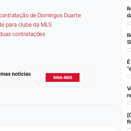
R
contratação de Domingos Duarte
d
te para clube da MLS
 duas contratações
R
S
É
“
V
r
[
f