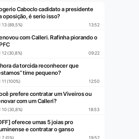
ogerio Caboclo cadidato a presidente
a oposição, é serio isso?
13 (89,5%)
13:52
enovou com Calleri. Rafinha piorando o
PFC
12 (30,8%)
09:22
 hora da torcida reconhecer que
estamos” time pequeno?
11 (100%)
12:50
ocê prefere contratar um Viveiros ou
enovar com um Calleri?
10 (30,8%)
18:53
OFF] oferece umas 5 joias pro
luminense e contratar o ganso
7 (0%)
19:52