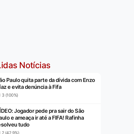
idas Notícias
ão Paulo quita parte da dívida com Enzo
íaz e evita denúncia à Fifa
3 (100%)
ÍDEO: Jogador pede pra sair do São
aulo e ameaça ir até a FIFA! Rafinha
esolveu tudo
2 (42,9%)