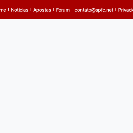
me
Noticias
Apostas
Fórum
contato@spfc.net
Privac