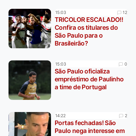
12
15:03
TRICOLOR ESCALADO!!
Confira os titulares do
São Paulo para o
Brasileirão?
0
15:03
São Paulo oficializa
empréstimo de Paulinho
a time de Portugal
2
14:22
Portas fechadas! São
Paulo nega interesse em