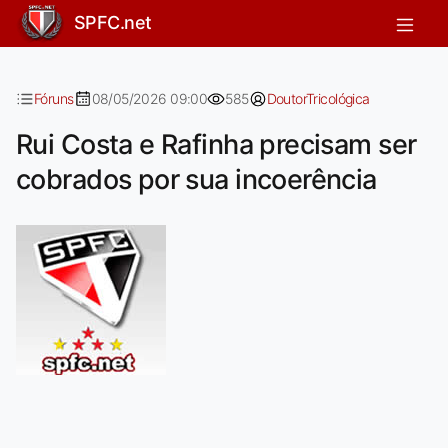
Rui Costa e Rafinha precisam ser co
SPFC.net
Fóruns
08/05/2026 09:00
585
DoutorTricológica
Rui Costa e Rafinha precisam ser
cobrados por sua incoerência