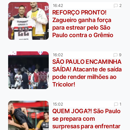
2
16:42
REFORÇO PRONTO!
Zagueiro ganha força
para estrear pelo São
Paulo contra o Grêmio
9
16:02
SÃO PAULO ENCAMINHA
SAÍDA! Atacante de saída
pode render milhões ao
Tricolor!
1
15:02
QUEM JOGA?! São Paulo
se prepara com
surpresas para enfrentar