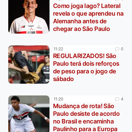
Como joga Iago? Lateral
revela o que aprendeu na
Alemanha antes de
chegar ao São Paulo
0
11:22
REGULARIZADOS! São
Paulo terá dois reforços
de peso para o jogo de
sábado
4
11:20
Mudança de rota! São
Paulo desiste de acordo
no Brasil e encaminha
Paulinho para a Europa