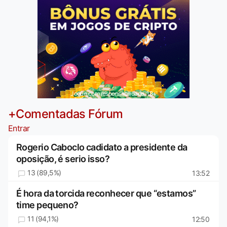
Jogue com responsabilidade. 18+
+Comentadas Fórum
Entrar
Rogerio Caboclo cadidato a presidente da
oposição, é serio isso?
13 (89,5%)
13:52
É hora da torcida reconhecer que “estamos”
time pequeno?
11 (94,1%)
12:50