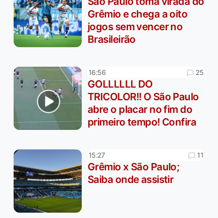
São Paulo toma virada do
Grêmio e chega a oito
jogos sem vencer no
Brasileirão
25
16:56
GOLLLLLL DO
TRICOLOR!! O São Paulo
abre o placar no fim do
primeiro tempo! Confira
11
15:27
Grêmio x São Paulo;
Saiba onde assistir