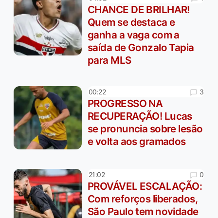
CHANCE DE BRILHAR!
Quem se destaca e
ganha a vaga com a
saída de Gonzalo Tapia
para MLS
3
00:22
PROGRESSO NA
RECUPERAÇÃO! Lucas
se pronuncia sobre lesão
e volta aos gramados
0
21:02
PROVÁVEL ESCALAÇÃO:
Com reforços liberados,
São Paulo tem novidade