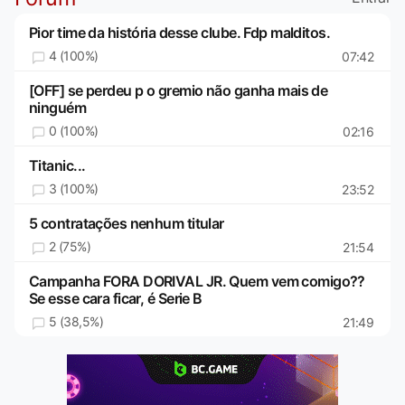
Pior time da história desse clube. Fdp malditos.
4 (100%)
07:42
[OFF] se perdeu p o gremio não ganha mais de
ninguém
0 (100%)
02:16
Titanic...
3 (100%)
23:52
5 contratações nenhum titular
2 (75%)
21:54
Campanha FORA DORIVAL JR. Quem vem comigo??
Se esse cara ficar, é Serie B
5 (38,5%)
21:49