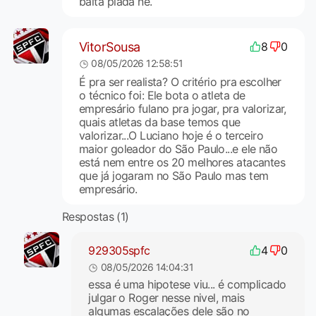
baita piada né.
VitorSousa
8
0
08/05/2026 12:58:51
É pra ser realista? O critério pra escolher
o técnico foi: Ele bota o atleta de
empresário fulano pra jogar, pra valorizar,
quais atletas da base temos que
valorizar...O Luciano hoje é o terceiro
maior goleador do São Paulo...e ele não
está nem entre os 20 melhores atacantes
que já jogaram no São Paulo mas tem
empresário.
Respostas (1)
929305spfc
4
0
08/05/2026 14:04:31
essa é uma hipotese viu... é complicado
julgar o Roger nesse nivel, mais
algumas escalações dele são no