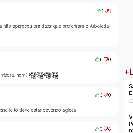
1
1
da não apareceu pra dizer que preferiram o Arboleda
6
0
+L
 embora, hem?
S
D
3
0
esse jeito deve estar devendo agiota
V
P
3
8
r