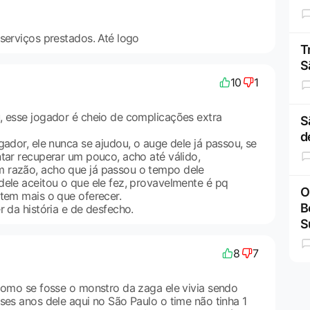
serviços prestados. Até logo
T
S
10
1
, esse jogador é cheio de complicações extra
S
d
gador, ele nunca se ajudou, o auge dele já passou, se
ntar recuperar um pouco, acho até válido,
 razão, acho que já passou o tempo dele
dele aceitou o que ele fez, provavelmente é pq
O
 tem mais o que oferecer.
B
r da história e de desfecho.
S
8
7
 como se fosse o monstro da zaga ele vivia sendo
ses anos dele aqui no São Paulo o time não tinha 1