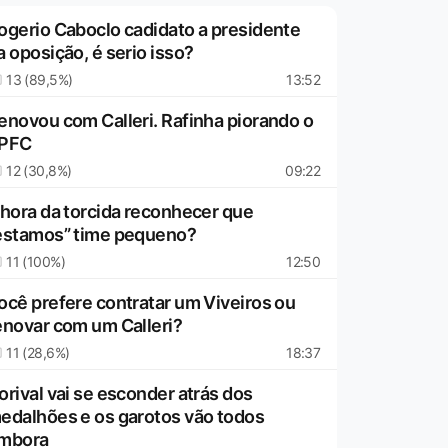
ogerio Caboclo cadidato a presidente
a oposição, é serio isso?
13 (89,5%)
13:52
enovou com Calleri. Rafinha piorando o
PFC
12 (30,8%)
09:22
 hora da torcida reconhecer que
estamos” time pequeno?
11 (100%)
12:50
ocê prefere contratar um Viveiros ou
enovar com um Calleri?
11 (28,6%)
18:37
orival vai se esconder atrás dos
edalhões e os garotos vão todos
mbora