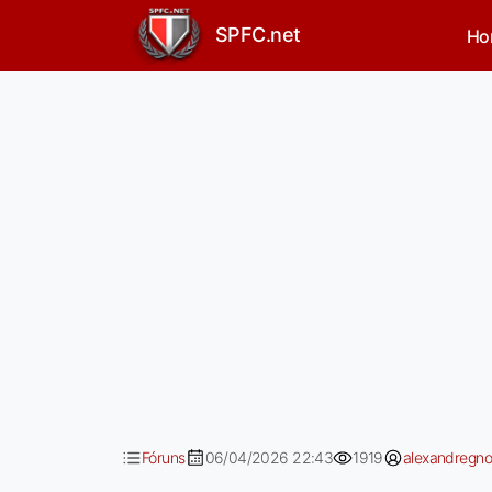
Informação de que o Arbol
SPFC.net
Ho
Fóruns
06/04/2026 22:43
1919
alexandregn