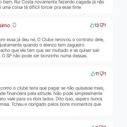
o bem. Rui Costa novamente fazendo cagada já não
uma coisa tá difícil torcer pra esse time
ssimo
13
1
m essa já deu né, O Clube renovou o contrato dele,
e justamente quando o elenco tem zagueiro
acho que ele tem que ser multado e se quiser sair
o, O SP não pode ser bonzinho numa dessas.
11
1
como o clube teria que pagar se não quisesse mais,
ade financeira pela atitude. Não pode simplesmente
ato vale para os dois lados. Dito isso, espero nunca
amisa. Tchau e obrigado pelos bons momentos que