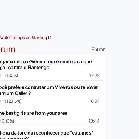
Paulo lineups on Starting11
órum
Entrar
ogar contra o Grêmio fora é muito pior que
ogar contra o Flamengo
1 (100%)
12:02
ocê prefere contratar um Viveiros ou renovar
om um Calleri?
11 (28,6%)
18:37
e best girls are from your area
0 (0%)
13:44
 hora da torcida reconhecer que “estamos”
ime pequeno?