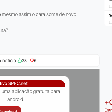
 e mesmo assim o cara some de novo
R
uta?
 notícia:
28
6
ativo SPFC.net
 uma aplicação gratuita para
android!
+
Entr
Download