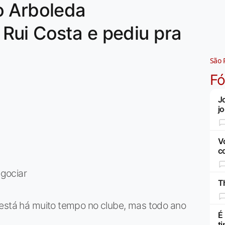
o Arboleda
Rui Costa e pediu pra
São 
F
J
j
V
c
gociar
Th
 está há muito tempo no clube, mas todo ano
É
t