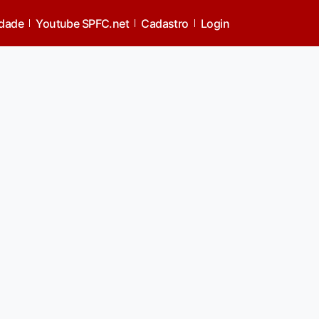
 Costa e pediu pra ser ne
idade
Youtube SPFC.net
Cadastro
Login