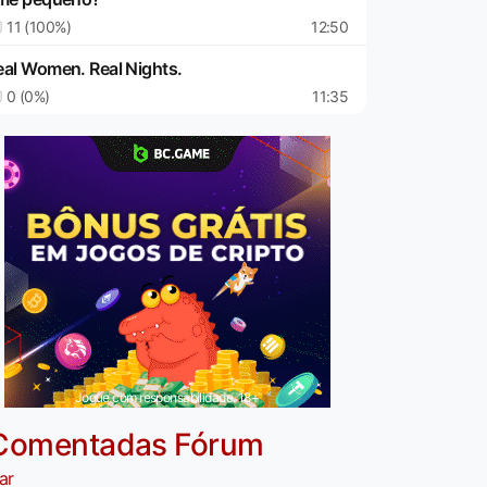
11 (100%)
12:50
eal Women. Real Nights.
0 (0%)
11:35
Jogue com responsabilidade. 18+
Comentadas Fórum
ar