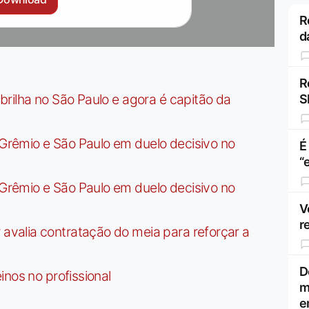
R
d
R
rilha no São Paulo e agora é capitão da
S
rêmio e São Paulo em duelo decisivo no
É
“
rêmio e São Paulo em duelo decisivo no
V
r
valia contratação do meia para reforçar a
D
nos no profissional
m
e