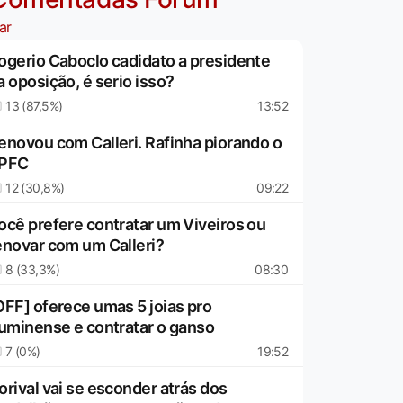
ar
ogerio Caboclo cadidato a presidente
a oposição, é serio isso?
13 (87,5%)
13:52
enovou com Calleri. Rafinha piorando o
PFC
12 (30,8%)
09:22
ocê prefere contratar um Viveiros ou
enovar com um Calleri?
8 (33,3%)
08:30
OFF] oferece umas 5 joias pro
luminense e contratar o ganso
7 (0%)
19:52
orival vai se esconder atrás dos