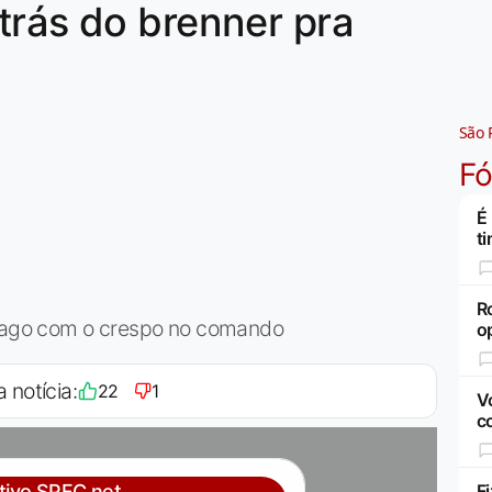
trás do brenner pra
São 
F
É
t
R
strago com o crespo no comando
o
a notícia:
22
1
V
c
ativo SPFC.net
F