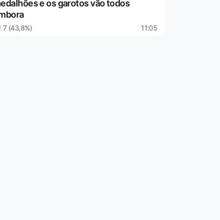
edalhões e os garotos vão todos
mbora
7 (43,8%)
11:05