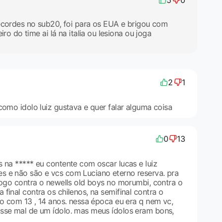
5
0
recordes no sub20, foi para os EUA e brigou com
iro do time ai lá na italia ou lesiona ou joga
2
1
como idolo luiz gustava e quer falar alguma coisa
0
13
 na ***** eu contente com oscar lucas e luiz
 e não são e vcs com Luciano eterno reserva. pra
jogo contra o newells old boys no morumbi, contra o
final contra os chilenos, na semifinal contra o
so com 13 , 14 anos. nessa época eu era q nem vc,
sse mal de um ídolo. mas meus ídolos eram bons,