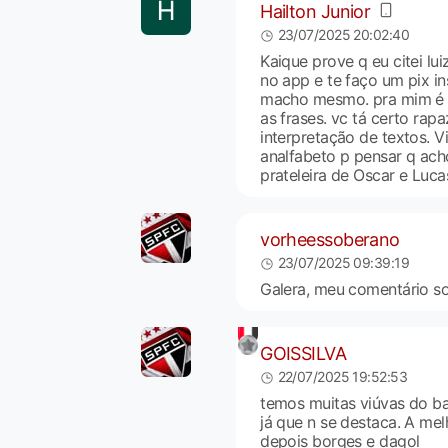
Hailton Junior
23/07/2025 20:02:40
Kaique prove q eu citei l
no app e te faço um pix i
macho mesmo. pra mim é p
as frases. vc tá certo rap
interpretação de textos. 
analfabeto p pensar q ach
prateleira de Oscar e Luc
vorheessoberano
23/07/2025 09:39:19
Galera, meu comentário sob
GOISSILVA
22/07/2025 19:52:53
temos muitas viúvas do ba
já que n se destaca. A mel
depois borges e dagol