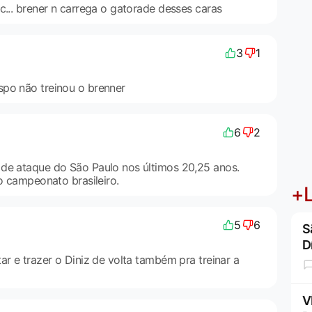
c... brener n carrega o gatorade desses caras
3
1
po não treinou o brenner
6
2
de ataque do São Paulo nos últimos 20,25 anos.
do campeonato brasileiro.
+L
5
6
S
D
ar e trazer o Diniz de volta também pra treinar a
V