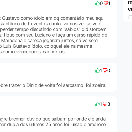
m
0
1
e
uiz Gustavo como ídolo em qq comentário meu aqui
nstantâneo de trezentos conto. vamos ver se vc é
erder tempo discutindo com "sábios" q distorcem
az, fique com seu Luciano e faça um curso rápido de
Vi Maradona e careca jogarem juntos, só vc semi
o Luis Gustavo ídolo. coloquei ele na mesma
as como vencedores, não ídolos
1
0
re trazer o Diniz de volta foi sarcasmo, foi zoeira.
1
3
gre brenner, duvido que saibam por onde ele anda,
hor dupla dos últimos 25 anos foi luisão e amoroso