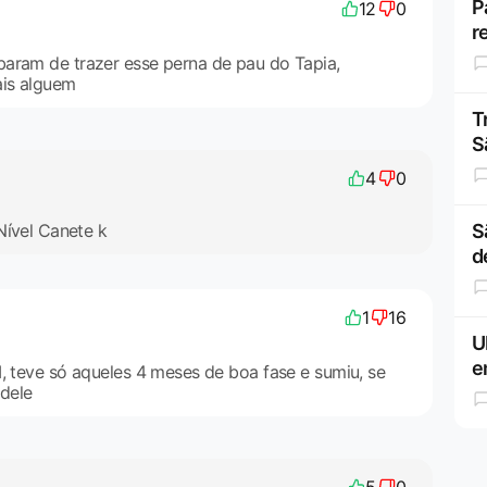
P
12
0
r
aram de trazer esse perna de pau do Tapia,
ais alguem
T
S
4
0
Nível Canete k
S
d
1
16
U
e
M, teve só aqueles 4 meses de boa fase e sumiu, se
 dele