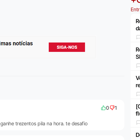
Entr
R
d
R
S
V
r
[
0
1
f
 ganhe trezentos pila na hora. te desafio
D