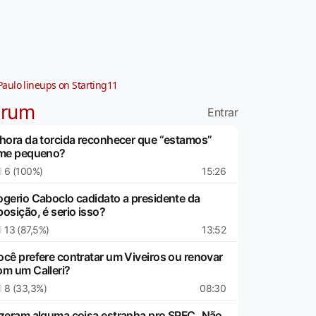
Paulo lineups on Starting11
órum
Entrar
 hora da torcida reconhecer que “estamos”
ime pequeno?
6 (100%)
15:26
ogerio Caboclo cadidato a presidente da
posição, é serio isso?
13 (87,5%)
13:52
ocê prefere contratar um Viveiros ou renovar
om um Calleri?
8 (33,3%)
08:30
izeram alguma coisa estranha pro SPFC..Não