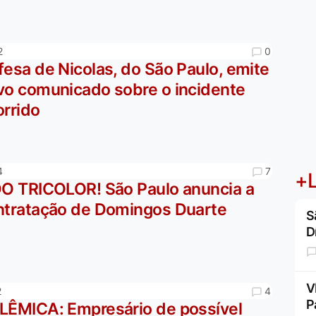
0
2
esa de Nicolas, do São Paulo, emite
vo comunicado sobre o incidente
orrido
7
4
+L
DO TRICOLOR! São Paulo anuncia a
ntratação de Domingos Duarte
S
D
V
4
2
P
LÊMICA: Empresário de possível