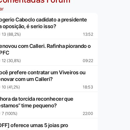
ar
ogerio Caboclo cadidato a presidente
a oposição, é serio isso?
13 (88,2%)
13:52
enovou com Calleri. Rafinha piorando o
PFC
12 (30,8%)
09:22
ocê prefere contratar um Viveiros ou
enovar com um Calleri?
10 (41,2%)
18:53
 hora da torcida reconhecer que
estamos” time pequeno?
7 (100%)
22:00
OFF] oferece umas 5 joias pro