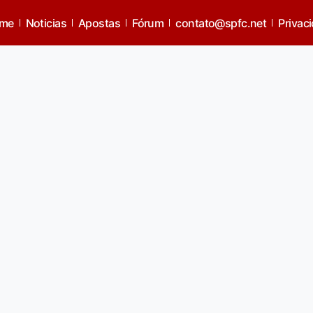
me
Noticias
Apostas
Fórum
contato@spfc.net
Privac