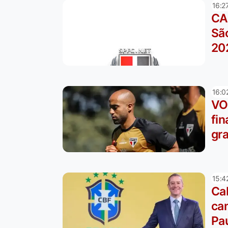
16:2
CA
Sã
20
16:0
VO
fin
gra
15:4
Cab
ca
Pa