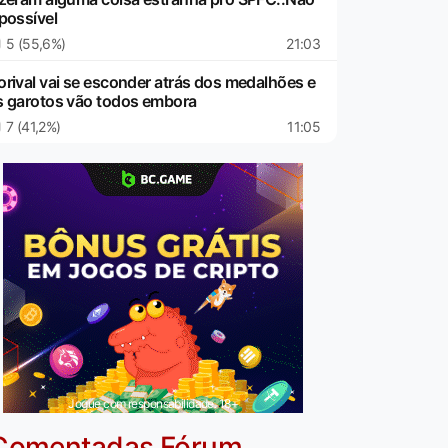
possível
5 (55,6%)
21:03
orival vai se esconder atrás dos medalhões e
s garotos vão todos embora
7 (41,2%)
11:05
Jogue com responsabilidade. 18+
Comentadas Fórum