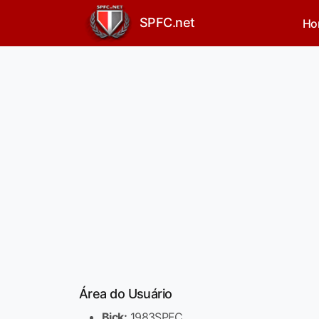
SPFC.net
Ho
Área do Usuário
Bick:
1983SPFC