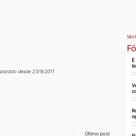
São 
F
É
t
dastrado desde 23/9/2011
V
c
R
op
Último post
F