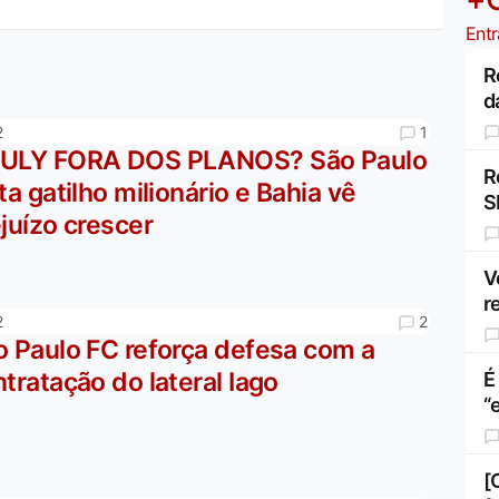
Entr
R
d
1
2
ULY FORA DOS PLANOS? São Paulo
R
ta gatilho milionário e Bahia vê
S
juízo crescer
V
r
2
2
o Paulo FC reforça defesa com a
tratação do lateral Iago
É
“
[