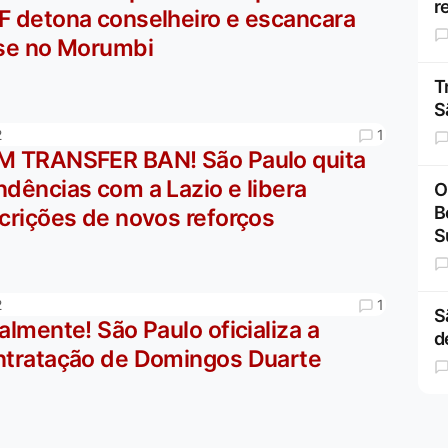
r
F detona conselheiro e escancara
ise no Morumbi
T
S
1
2
M TRANSFER BAN! São Paulo quita
dências com a Lazio e libera
O
B
crições de novos reforços
S
1
2
S
almente! São Paulo oficializa a
d
ntratação de Domingos Duarte