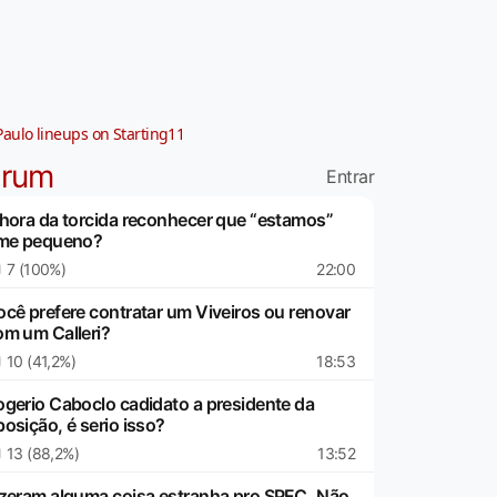
Paulo lineups on Starting11
órum
Entrar
 hora da torcida reconhecer que “estamos”
ime pequeno?
7 (100%)
22:00
ocê prefere contratar um Viveiros ou renovar
om um Calleri?
10 (41,2%)
18:53
ogerio Caboclo cadidato a presidente da
osição, é serio isso?
13 (88,2%)
13:52
izeram alguma coisa estranha pro SPFC..Não