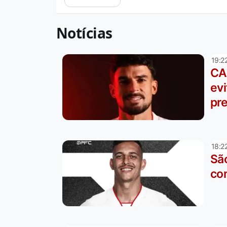
Notícias
19:2
CA
evi
pre
18:2
Sã
con