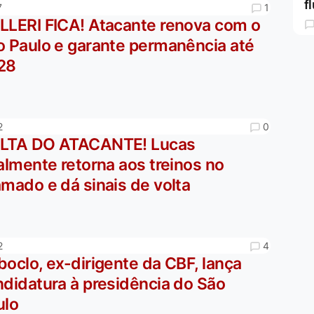
f
1
7
LLERI FICA! Atacante renova com o
o Paulo e garante permanência até
28
0
2
LTA DO ATACANTE! Lucas
almente retorna aos treinos no
mado e dá sinais de volta
4
2
oclo, ex-dirigente da CBF, lança
ndidatura à presidência do São
ulo