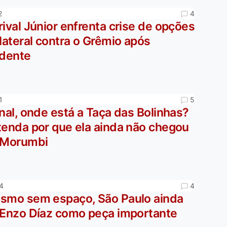
4
2
ival Júnior enfrenta crise de opções
lateral contra o Grêmio após
idente
5
1
nal, onde está a Taça das Bolinhas?
tenda por que ela ainda não chegou
 Morumbi
4
4
smo sem espaço, São Paulo ainda
 Enzo Díaz como peça importante