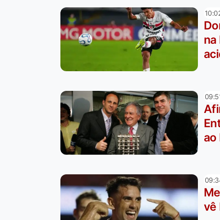
10:0
Dor
na 
ac
09:5
Afi
En
ao
09:3
Me
vê