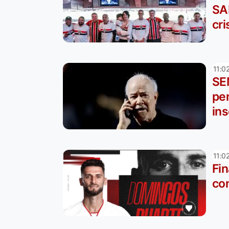
SA
cr
11:0
SE
pen
ins
11:0
Fin
co