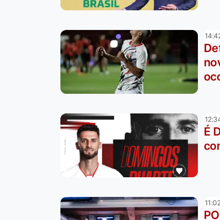
14:4
Def
no
oc
12:3
É 
co
11:0
PO