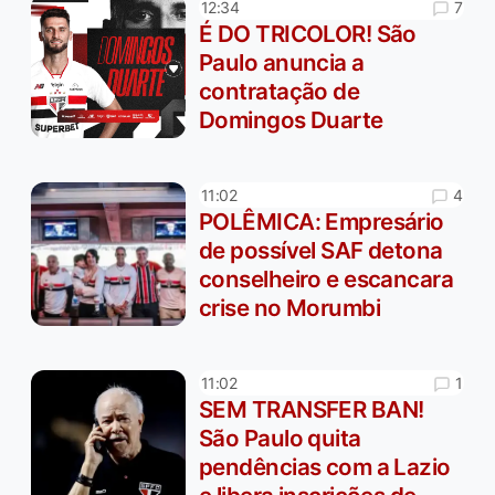
7
12:34
É DO TRICOLOR! São
Paulo anuncia a
contratação de
Domingos Duarte
4
11:02
POLÊMICA: Empresário
de possível SAF detona
conselheiro e escancara
crise no Morumbi
1
11:02
SEM TRANSFER BAN!
São Paulo quita
pendências com a Lazio