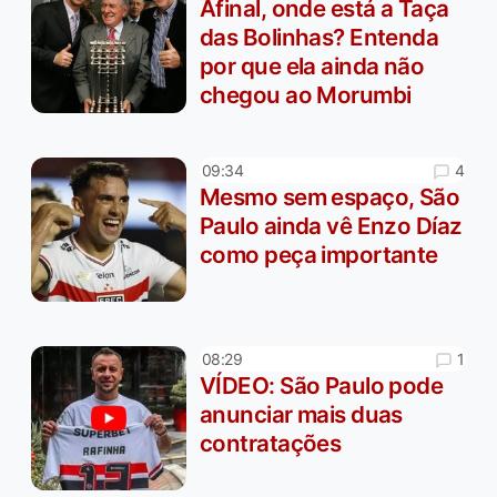
Afinal, onde está a Taça
das Bolinhas? Entenda
por que ela ainda não
chegou ao Morumbi
4
09:34
Mesmo sem espaço, São
Paulo ainda vê Enzo Díaz
como peça importante
1
08:29
VÍDEO: São Paulo pode
anunciar mais duas
contratações