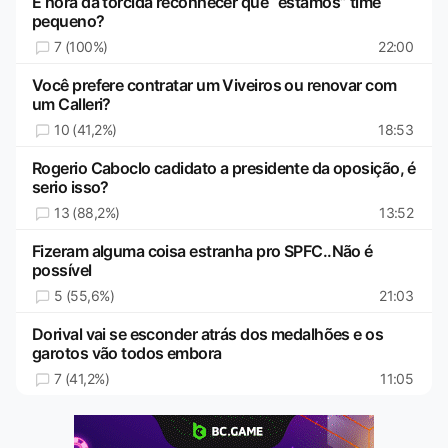
É hora da torcida reconhecer que “estamos” time
pequeno?
7 (100%)
22:00
Você prefere contratar um Viveiros ou renovar com
um Calleri?
10 (41,2%)
18:53
Rogerio Caboclo cadidato a presidente da oposição, é
serio isso?
13 (88,2%)
13:52
Fizeram alguma coisa estranha pro SPFC..Não é
possível
5 (55,6%)
21:03
Dorival vai se esconder atrás dos medalhões e os
garotos vão todos embora
7 (41,2%)
11:05