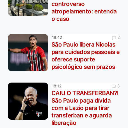
controverso
atropelamento: entenda
o caso
2
18:42
São Paulo libera Nicolas
para cuidados pessoais e
oferece suporte
psicológico sem prazos
3
18:12
CAIU O TRANSFERBAN?!
São Paulo paga dívida
com a Lazio para tirar
transferban e aguarda
liberação