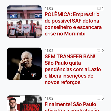
1
11:02
POLÊMICA: Empresário
de possível SAF detona
conselheiro e escancara
crise no Morumbi
0
11:02
SEM TRANSFER BAN!
São Paulo quita
pendências com a Lazio
e libera inscrições de
novos reforços
0
11:02
Finalmente! São Paulo
oficializa a contratação