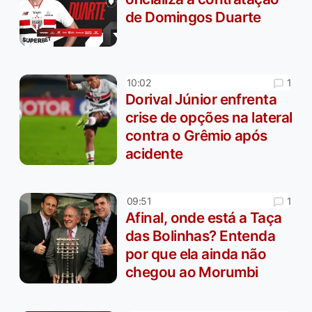
de Domingos Duarte
1
10:02
Dorival Júnior enfrenta
crise de opções na lateral
contra o Grêmio após
acidente
1
09:51
Afinal, onde está a Taça
das Bolinhas? Entenda
por que ela ainda não
chegou ao Morumbi