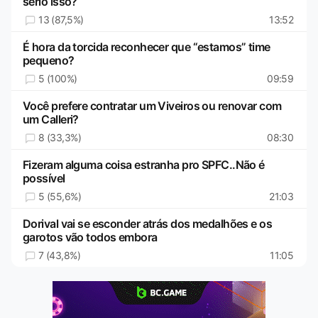
serio isso?
13 (87,5%)
13:52
É hora da torcida reconhecer que “estamos” time
pequeno?
5 (100%)
09:59
Você prefere contratar um Viveiros ou renovar com
um Calleri?
8 (33,3%)
08:30
Fizeram alguma coisa estranha pro SPFC..Não é
possível
5 (55,6%)
21:03
Dorival vai se esconder atrás dos medalhões e os
garotos vão todos embora
7 (43,8%)
11:05