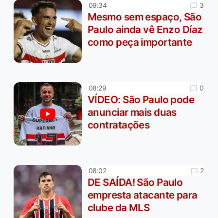
3
09:34
Mesmo sem espaço, São
Paulo ainda vê Enzo Díaz
como peça importante
0
08:29
VÍDEO: São Paulo pode
anunciar mais duas
contratações
2
08:02
DE SAÍDA! São Paulo
empresta atacante para
clube da MLS