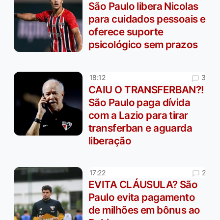
São Paulo libera Nicolas
para cuidados pessoais e
oferece suporte
psicológico sem prazos
3
18:12
CAIU O TRANSFERBAN?!
São Paulo paga dívida
com a Lazio para tirar
transferban e aguarda
liberação
2
17:22
EVITA CLÁUSULA? São
Paulo evita pagamento
de milhões em bônus ao