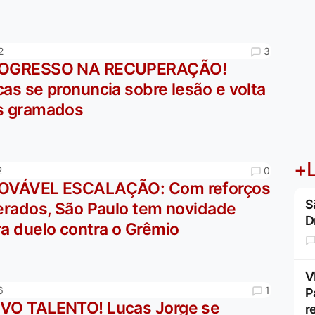
3
2
OGRESSO NA RECUPERAÇÃO!
as se pronuncia sobre lesão e volta
s gramados
+L
0
2
OVÁVEL ESCALAÇÃO: Com reforços
S
berados, São Paulo tem novidade
D
ra duelo contra o Grêmio
V
1
6
P
VO TALENTO! Lucas Jorge se
r