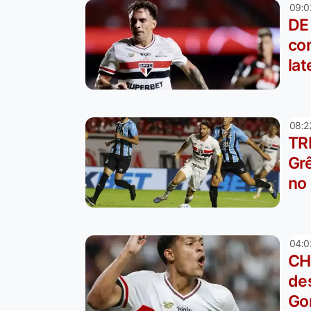
09:0
DE
co
lat
08:2
TR
Gr
no 
04:0
CH
de
Go