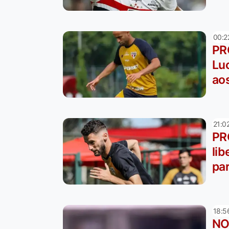
00:2
PR
Luc
ao
21:0
PR
li
pa
18:5
NO