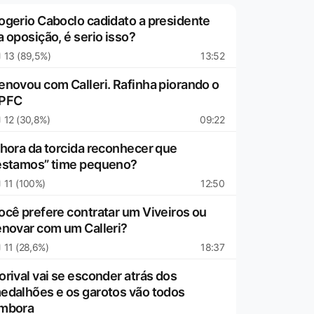
ogerio Caboclo cadidato a presidente
a oposição, é serio isso?
13 (89,5%)
13:52
enovou com Calleri. Rafinha piorando o
PFC
12 (30,8%)
09:22
 hora da torcida reconhecer que
estamos” time pequeno?
11 (100%)
12:50
ocê prefere contratar um Viveiros ou
enovar com um Calleri?
11 (28,6%)
18:37
orival vai se esconder atrás dos
edalhões e os garotos vão todos
mbora