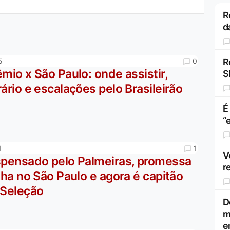
R
d
0
R
5
mio x São Paulo: onde assistir,
S
ário e escalações pelo Brasileirão
É
“
1
1
V
spensado pelo Palmeiras, promessa
r
lha no São Paulo e agora é capitão
 Seleção
D
m
e