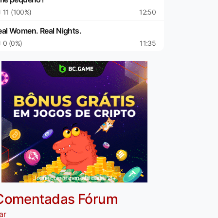
11 (100%)
12:50
eal Women. Real Nights.
0 (0%)
11:35
Jogue com responsabilidade. 18+
Comentadas Fórum
ar