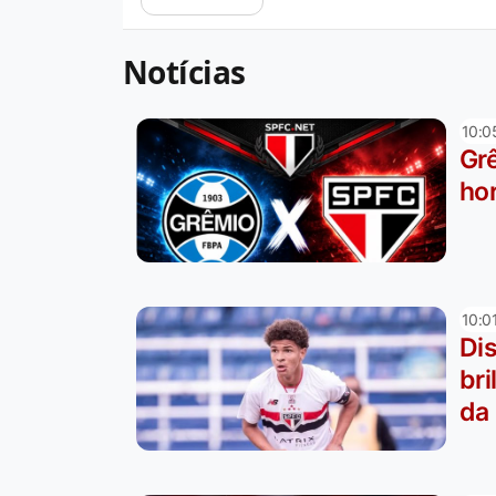
Notícias
10:0
Grê
hor
10:0
Di
bri
da