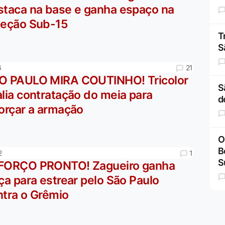
staca na base e ganha espaço na
leção Sub-15
T
S
21
6
O PAULO MIRA COUTINHO! Tricolor
S
lia contratação do meia para
d
forçar a armação
O
B
1
2
S
FORÇO PRONTO! Zagueiro ganha
ça para estrear pelo São Paulo
ntra o Grêmio