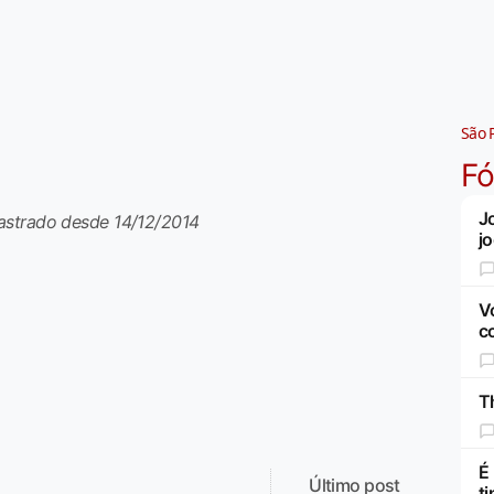
São 
F
J
astrado desde 14/12/2014
j
V
c
Th
É
Último post
t