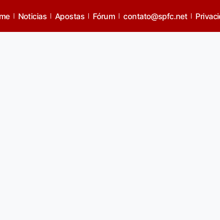
me
Noticias
Apostas
Fórum
contato@spfc.net
Privac