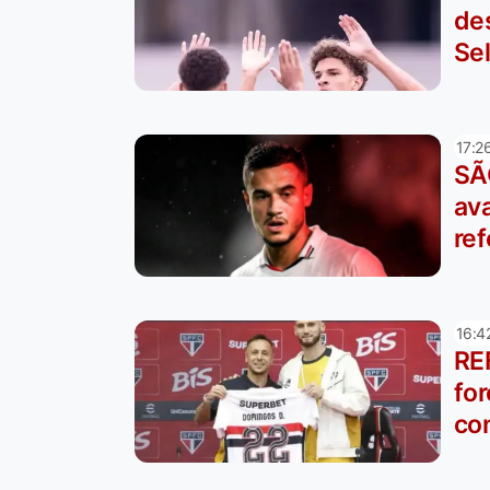
de
Se
17:2
SÃ
ava
re
16:4
RE
for
co