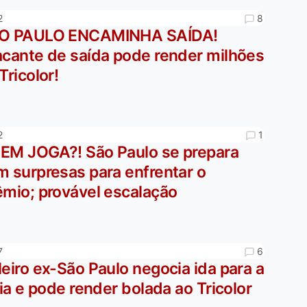
8
2
O PAULO ENCAMINHA SAÍDA!
acante de saída pode render milhões
Tricolor!
1
2
EM JOGA?! São Paulo se prepara
m surpresas para enfrentar o
êmio; provável escalação
6
7
eiro ex-São Paulo negocia ida para a
lia e pode render bolada ao Tricolor