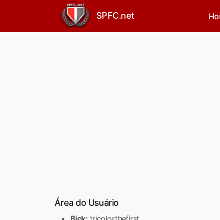
SPFC.net
Ho
Área do Usuário
Bick:
tricolorthefirst