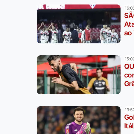
16:0
SÃ
At
ao 
15:0
QU
co
Gr
13:5
Gol
Itá