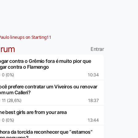
Paulo lineups on Starting11
órum
Entrar
ogar contra o Grêmio fora é muito pior que
ogar contra o Flamengo
0 (0%)
10:34
ocê prefere contratar um Viveiros ou renovar
om um Calleri?
11 (28,6%)
18:37
e best girls are from your area
0 (0%)
13:44
 hora da torcida reconhecer que “estamos”
ime pequeno?