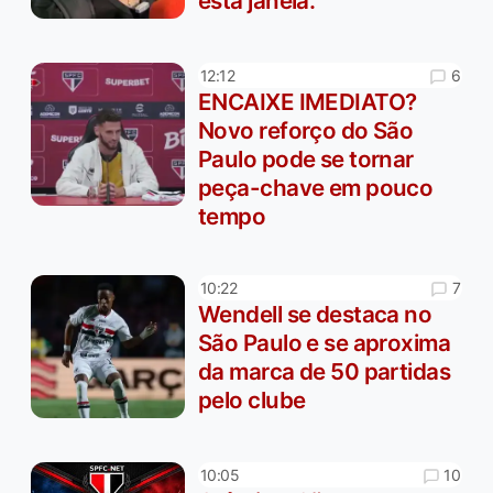
esta janela.
6
12:12
ENCAIXE IMEDIATO?
Novo reforço do São
Paulo pode se tornar
peça-chave em pouco
tempo
7
10:22
Wendell se destaca no
São Paulo e se aproxima
da marca de 50 partidas
pelo clube
10
10:05