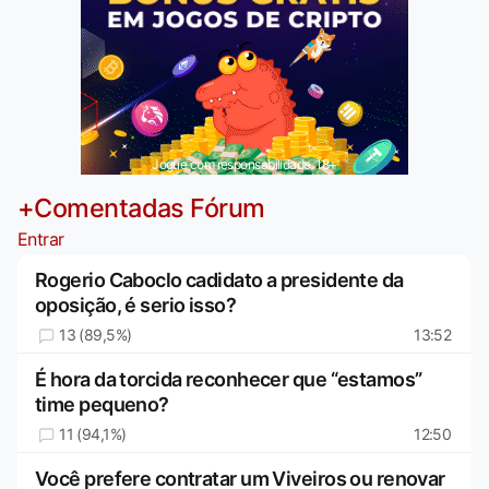
Jogue com responsabilidade. 18+
+Comentadas Fórum
Entrar
Rogerio Caboclo cadidato a presidente da
oposição, é serio isso?
13 (89,5%)
13:52
É hora da torcida reconhecer que “estamos”
time pequeno?
11 (94,1%)
12:50
Você prefere contratar um Viveiros ou renovar