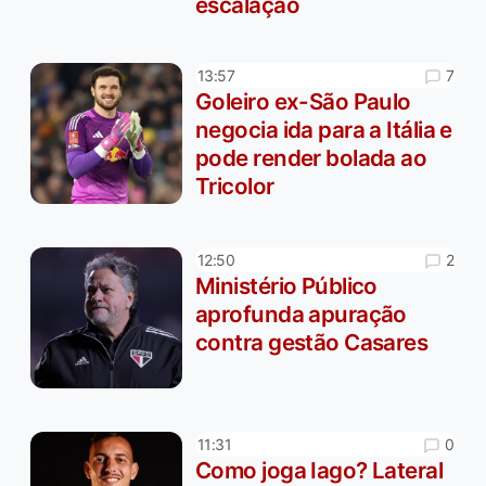
escalação
7
13:57
Goleiro ex-São Paulo
negocia ida para a Itália e
pode render bolada ao
Tricolor
2
12:50
Ministério Público
aprofunda apuração
contra gestão Casares
0
11:31
Como joga Iago? Lateral