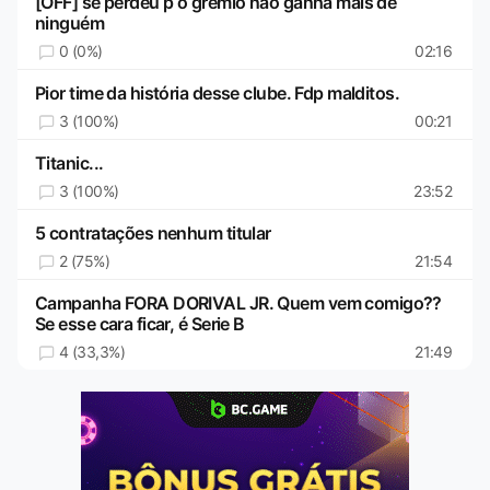
[OFF] se perdeu p o gremio não ganha mais de
ninguém
0 (0%)
02:16
Pior time da história desse clube. Fdp malditos.
3 (100%)
00:21
Titanic...
3 (100%)
23:52
5 contratações nenhum titular
2 (75%)
21:54
Campanha FORA DORIVAL JR. Quem vem comigo??
Se esse cara ficar, é Serie B
4 (33,3%)
21:49