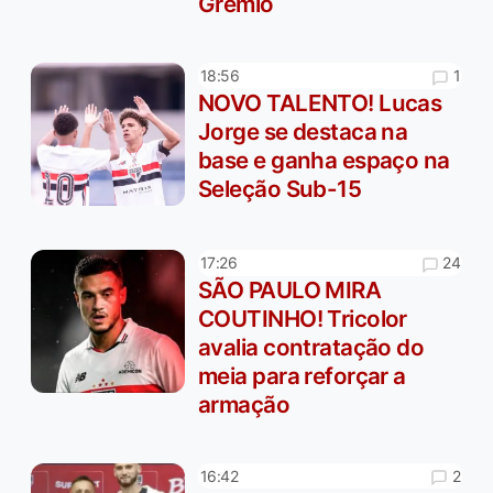
Grêmio
1
18:56
NOVO TALENTO! Lucas
Jorge se destaca na
base e ganha espaço na
Seleção Sub-15
24
17:26
SÃO PAULO MIRA
COUTINHO! Tricolor
avalia contratação do
meia para reforçar a
armação
2
16:42