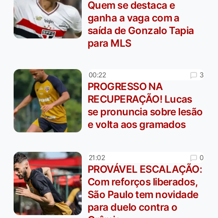
Quem se destaca e
ganha a vaga com a
saída de Gonzalo Tapia
para MLS
3
00:22
PROGRESSO NA
RECUPERAÇÃO! Lucas
se pronuncia sobre lesão
e volta aos gramados
0
21:02
PROVÁVEL ESCALAÇÃO:
Com reforços liberados,
São Paulo tem novidade
para duelo contra o