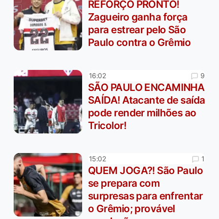
REFORÇO PRONTO!
Zagueiro ganha força
para estrear pelo São
Paulo contra o Grêmio
9
16:02
SÃO PAULO ENCAMINHA
SAÍDA! Atacante de saída
pode render milhões ao
Tricolor!
1
15:02
QUEM JOGA?! São Paulo
se prepara com
surpresas para enfrentar
o Grêmio; provável