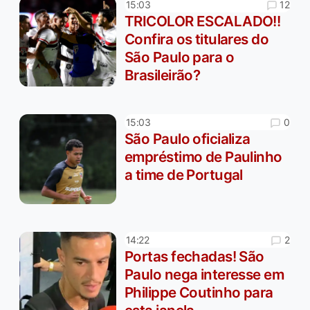
12
15:03
TRICOLOR ESCALADO!!
Confira os titulares do
São Paulo para o
Brasileirão?
0
15:03
São Paulo oficializa
empréstimo de Paulinho
a time de Portugal
2
14:22
Portas fechadas! São
Paulo nega interesse em
Philippe Coutinho para