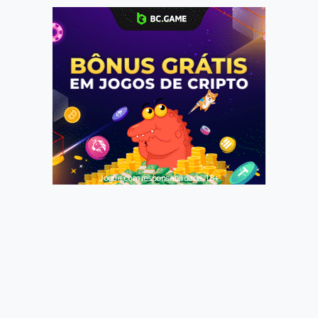
Jogue com responsabilidade. 18+