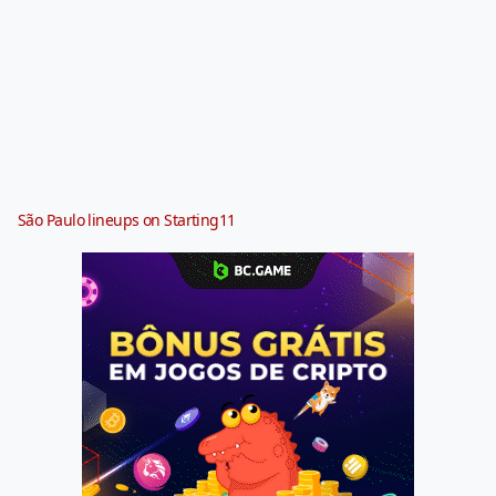
São Paulo lineups on Starting11