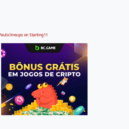
Paulo lineups on Starting11
Jogue com responsabilidade. 18+