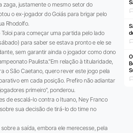
S
 da zaga, justamente o mesmo setor do
ou o ex-jogador do Goiás para brigar pelo
ua Rhodolfo.
S
o Toloi para começar uma partida pelo lado
d
sábado) para saber se estava pronto e ele se
dante, sem garantir ainda o jogador como dono
O
mpeonato Paulista."Em relação à titularidade,
B
S
ra o São Caetano, quero rever este jogo pela
arativo em cada posição. Prefiro não adiantar
jogadores primeiro", ponderou.
s de escalá-lo contra o Ituano, Ney Franco
sobre sua decisão de tirá-lo do time no
sobre a saída, embora ele merecesse, pela