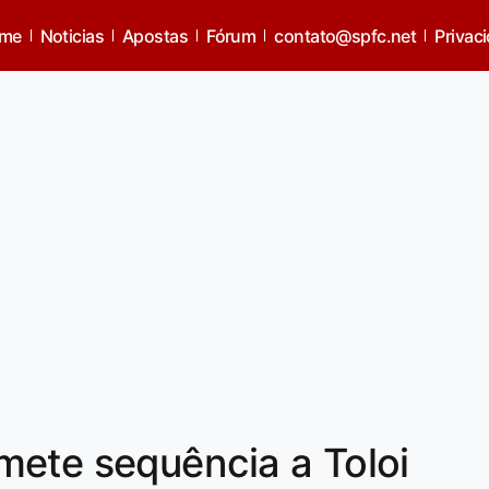
me
Noticias
Apostas
Fórum
contato@spfc.net
Privac
mete sequência a Toloi