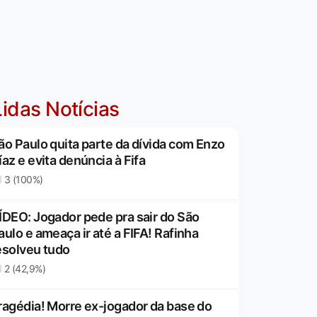
idas Notícias
ão Paulo quita parte da dívida com Enzo
íaz e evita denúncia à Fifa
3 (100%)
ÍDEO: Jogador pede pra sair do São
aulo e ameaça ir até a FIFA! Rafinha
esolveu tudo
2 (42,9%)
ragédia! Morre ex-jogador da base do