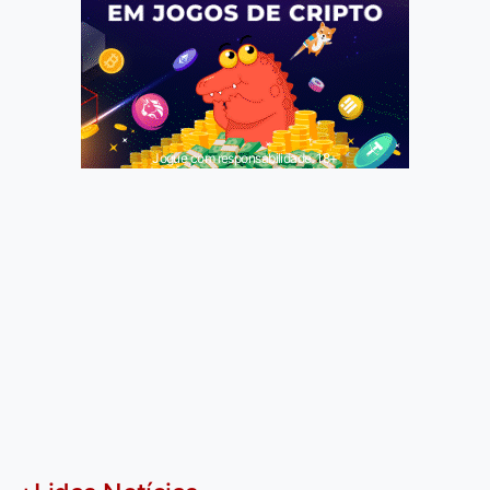
Jogue com responsabilidade. 18+