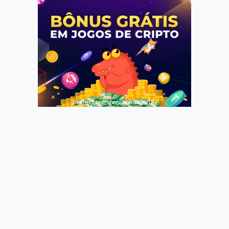
Jogue com responsabilidade. 18+