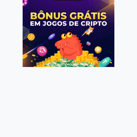
Jogue com responsabilidade. 18+