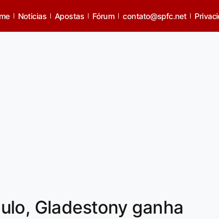
me
Noticias
Apostas
Fórum
contato@spfc.net
Privac
ulo, Gladestony ganha