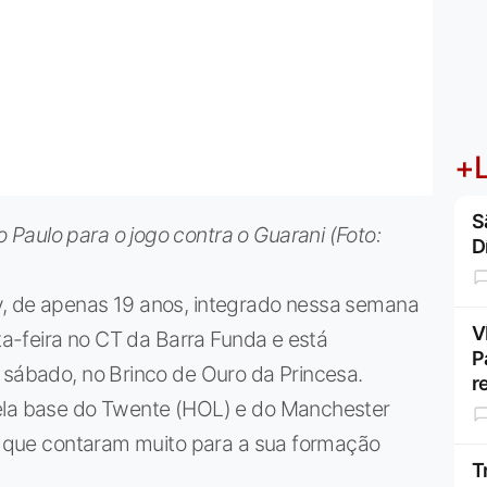
+L
S
Paulo para o jogo contra o Guarani (Foto:
D
y, de apenas 19 anos, integrado nessa semana
V
xta-feira no CT da Barra Funda e está
P
 sábado, no Brinco de Ouro da Princesa.
r
pela base do Twente (HOL) e do Manchester
as que contaram muito para a sua formação
T