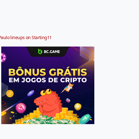
Paulo lineups on Starting11
Jogue com responsabilidade. 18+