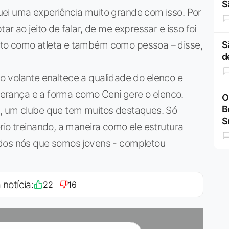
S
ei uma experiência muito grande com isso. Por
r ao jeito de falar, de me expressar e isso foi
to como atleta e também como pessoa – disse,
S
d
r, o volante enaltece a qualidade do elenco e
iderança e a forma como Ceni gere o elenco.
O
B
a, um clube que tem muitos destaques. Só
S
rio treinando, a maneira como ele estrutura
odos nós que somos jovens - completou
 notícia:
22
16