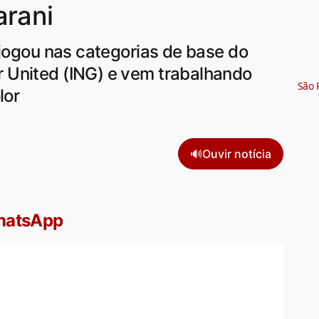
arani
 jogou nas categorias de base do
 United (ING) e vem trabalhando
São 
lor
🔊
Ouvir notícia
WhatsApp