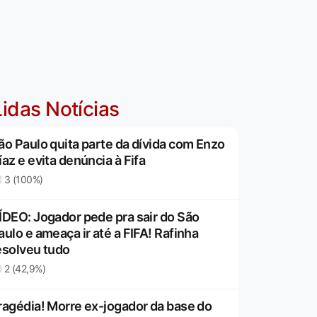
idas Notícias
ão Paulo quita parte da dívida com Enzo
íaz e evita denúncia à Fifa
3 (100%)
ÍDEO: Jogador pede pra sair do São
aulo e ameaça ir até a FIFA! Rafinha
esolveu tudo
2 (42,9%)
ragédia! Morre ex-jogador da base do