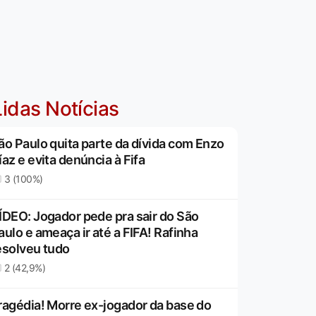
idas Notícias
ão Paulo quita parte da dívida com Enzo
íaz e evita denúncia à Fifa
3 (100%)
ÍDEO: Jogador pede pra sair do São
aulo e ameaça ir até a FIFA! Rafinha
esolveu tudo
2 (42,9%)
ragédia! Morre ex-jogador da base do