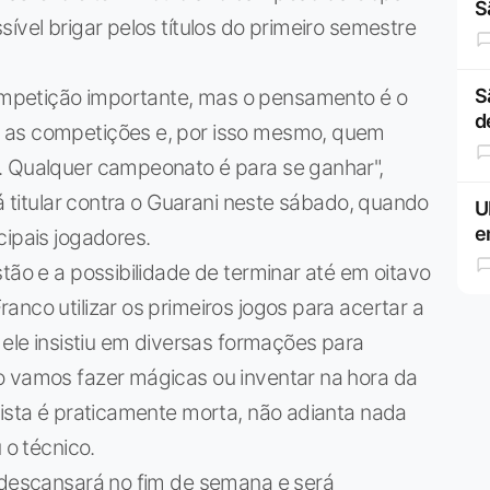
S
ível brigar pelos títulos do primeiro semestre
mpetição importante, mas o pensamento é o
S
d
 as competições e, por isso mesmo, quem
. Qualquer campeonato é para se ganhar",
rá titular contra o Guarani neste sábado, quando
U
e
cipais jogadores.
tão e a possibilidade de terminar até em oitavo
nco utilizar os primeiros jogos para acertar a
 ele insistiu em diversas formações para
o vamos fazer mágicas ou inventar na hora da
lista é praticamente morta, não adianta nada
 o técnico.
r descansará no fim de semana e será