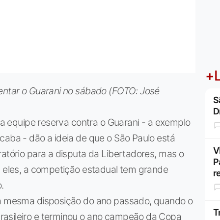
+L
rentar o Guarani no sábado (FOTO: José
S
D
 da equipe reserva contra o Guarani - a exemplo
caba - dão a ideia de que o São Paulo está
V
ratório para a disputa da Libertadores, mas o
P
a eles, a competição estadual tem grande
r
.
r a mesma disposição do ano passado, quando o
T
rasileiro e terminou o ano campeão da Copa