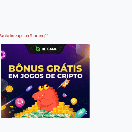
Paulo lineups on Starting11
Jogue com responsabilidade. 18+