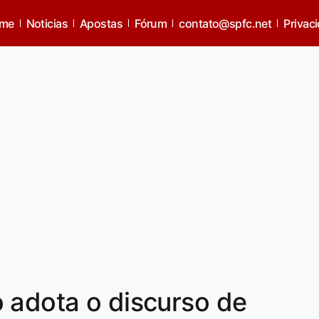
me
Noticias
Apostas
Fórum
contato@spfc.net
Privac
 adota o discurso de