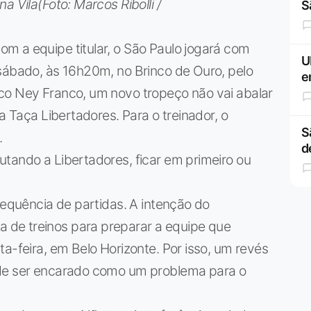
a Vila(Foto: Marcos Ribolli /
S
m a equipe titular, o São Paulo jogará com
U
 sábado, às 16h20m, no Brinco de Ouro, pelo
e
co Ney Franco, um novo tropeço não vai abalar
a Taça Libertadores. Para o treinador, o
S
.
d
tando a Libertadores, ficar em primeiro ou
sequência de partidas. A intenção do
de treinos para preparar a equipe que
a-feira, em Belo Horizonte. Por isso, um revés
ode ser encarado como um problema para o