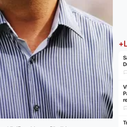
+L
S
D
V
P
r
T