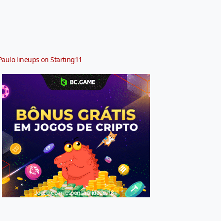
Paulo lineups on Starting11
Jogue com responsabilidade. 18+