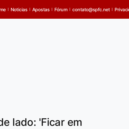
me
Noticias
Apostas
Fórum
contato@spfc.net
Privac
e lado: 'Ficar em