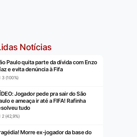
idas Notícias
ão Paulo quita parte da dívida com Enzo
íaz e evita denúncia à Fifa
3 (100%)
ÍDEO: Jogador pede pra sair do São
aulo e ameaça ir até a FIFA! Rafinha
esolveu tudo
2 (42,9%)
ragédia! Morre ex-jogador da base do