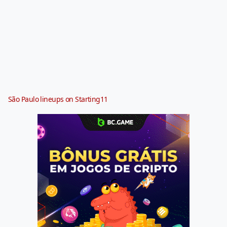
São Paulo lineups on Starting11