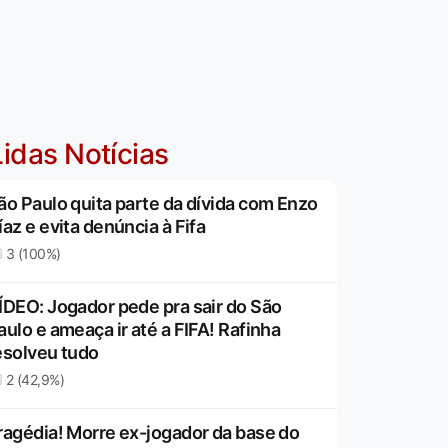
idas Notícias
ão Paulo quita parte da dívida com Enzo
íaz e evita denúncia à Fifa
3 (100%)
ÍDEO: Jogador pede pra sair do São
aulo e ameaça ir até a FIFA! Rafinha
esolveu tudo
2 (42,9%)
ragédia! Morre ex-jogador da base do