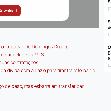
S
Download
S
d
contratação de Domingos Duarte
O
B
te para clube da MLS
S
 duas contratações
dívida com a Lazio para tirar transferban e
ço de peso, mas esbarra em transfer ban