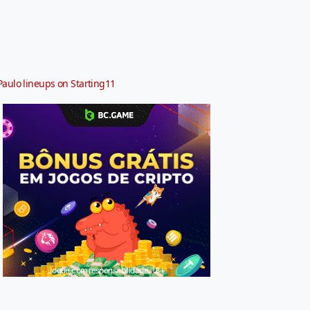
Paulo lineups on Starting11
Jogue com responsabilidade. 18+