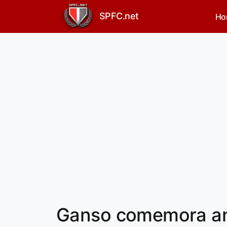
SPFC.net
Ho
Ganso comemora ani