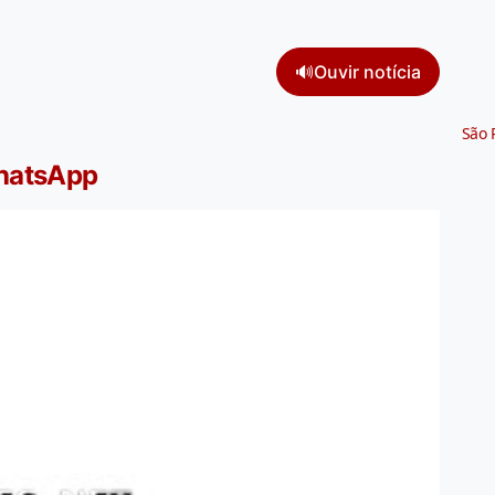
🔊
Ouvir notícia
São 
WhatsApp