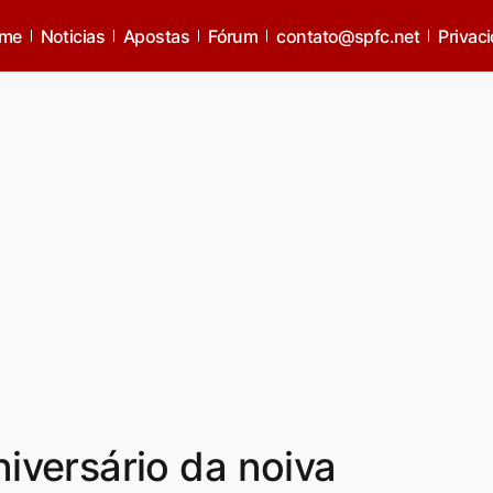
me
Noticias
Apostas
Fórum
contato@spfc.net
Privac
versário da noiva