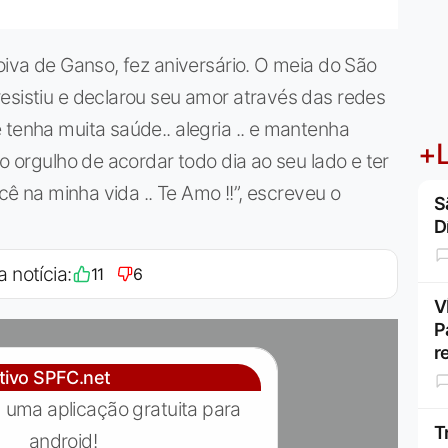
oiva de Ganso, fez aniversário. O meia do São
esistiu e declarou seu amor através das redes
 tenha muita saúde.. alegria .. e mantenha
+L
ho orgulho de acordar todo dia ao seu lado e ter
ocê na minha vida .. Te Amo !!”, escreveu o
S
D
a notícia:
11
6
V
P
r
ativo SPFC.net
 uma aplicação gratuita para
T
android!