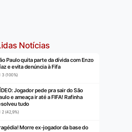
idas Notícias
ão Paulo quita parte da dívida com Enzo
íaz e evita denúncia à Fifa
3 (100%)
ÍDEO: Jogador pede pra sair do São
aulo e ameaça ir até a FIFA! Rafinha
esolveu tudo
2 (42,9%)
ragédia! Morre ex-jogador da base do