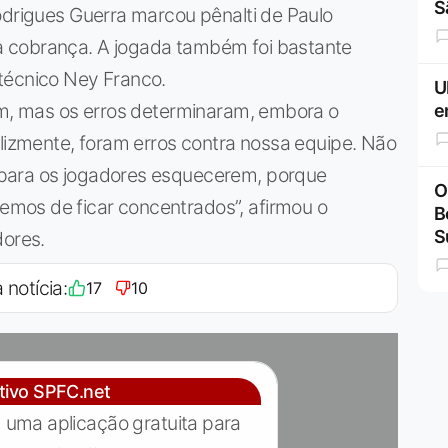
S
odrigues Guerra marcou pênalti de Paulo
 cobrança. A jogada também foi bastante
técnico Ney Franco.
U
gem, mas os erros determinaram, embora o
e
elizmente, foram erros contra nossa equipe. Não
para os jogadores esquecerem, porque
O
mos de ficar concentrados”, afirmou o
B
S
dores.
 notícia:
17
10
ativo SPFC.net
 uma aplicação gratuita para