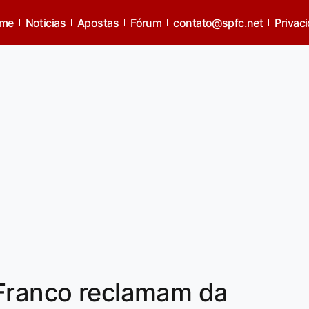
me
Noticias
Apostas
Fórum
contato@spfc.net
Privac
 Franco reclamam da