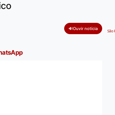
ico
🔊
Ouvir notícia
São 
WhatsApp