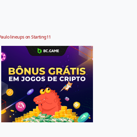
Paulo lineups on Starting11
Jogue com responsabilidade. 18+