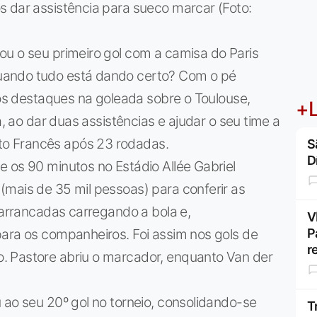
s dar assistência para sueco marcar (Foto:
ou o seu primeiro gol com a camisa do Paris
uando tudo está dando certo? Com o pé
dos destaques na goleada sobre o Toulouse,
+L
a, ao dar duas assistências e ajudar o seu time a
o Francês após 23 rodadas.
S
D
 os 90 minutos no Estádio Allée Gabriel
(mais de 35 mil pessoas) para conferir as
 arrancadas carregando a bola e,
V
P
para os companheiros. Foi assim nos gols de
r
. Pastore abriu o marcador, enquanto Van der
 ao seu 20º gol no torneio, consolidando-se
T