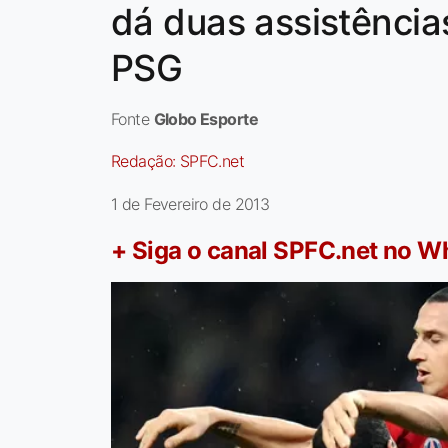
dá duas assistência
PSG
Fonte
Globo Esporte
Redação:
SPFC.net
1 de Fevereiro de 2013
+ Siga o canal SPFC.net no 