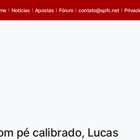
me
Noticias
Apostas
Fórum
contato@spfc.net
Privac
m pé calibrado, Lucas