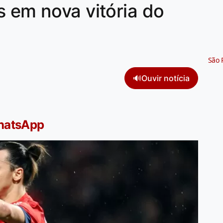
s em nova vitória do
São 
🔊
Ouvir notícia
WhatsApp