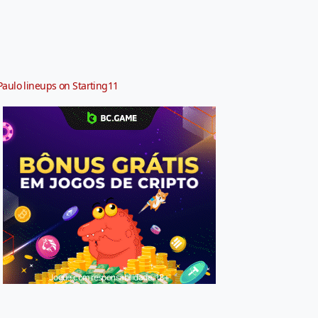
Paulo lineups on Starting11
Jogue com responsabilidade. 18+