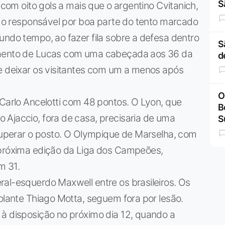
S
 com oito gols a mais que o argentino Cvitanich,
oi o responsável por boa parte do tento marcado
undo tempo, ao fazer fila sobre a defesa dentro
S
zamento de Lucas com uma cabeçada aos 36 da
d
ue deixar os visitantes com um a menos após
O
 Carlo Ancelotti com 48 pontos. O Lyon, que
B
 Ajaccio, fora de casa, precisaria de uma
S
ecuperar o posto. O Olympique de Marselha, com
 próxima edição da Liga dos Campeões,
m 31.
al-esquerdo Maxwell entre os brasileiros. Os
volante Thiago Motta, seguem fora por lesão.
 à disposição no próximo dia 12, quando a