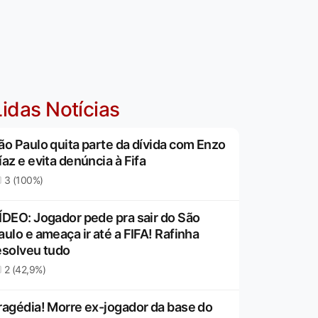
idas Notícias
ão Paulo quita parte da dívida com Enzo
íaz e evita denúncia à Fifa
3 (100%)
ÍDEO: Jogador pede pra sair do São
aulo e ameaça ir até a FIFA! Rafinha
esolveu tudo
2 (42,9%)
ragédia! Morre ex-jogador da base do