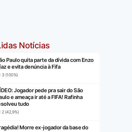
idas Notícias
ão Paulo quita parte da dívida com Enzo
íaz e evita denúncia à Fifa
3 (100%)
ÍDEO: Jogador pede pra sair do São
aulo e ameaça ir até a FIFA! Rafinha
esolveu tudo
2 (42,9%)
ragédia! Morre ex-jogador da base do