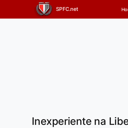
SPFC.net
Ho
Inexperiente na Lib