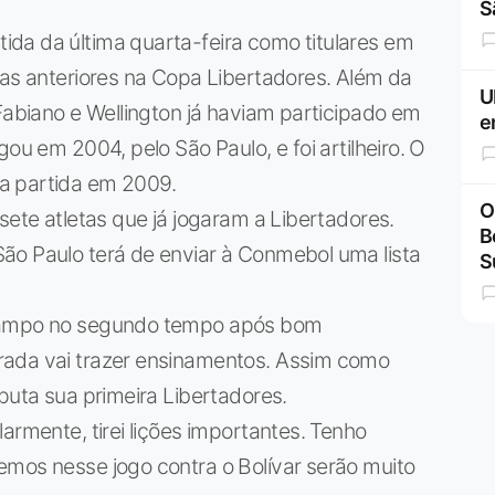
S
da da última quarta-feira como titulares em
ias anteriores na Copa Libertadores. Além da
U
 Fabiano e Wellington já haviam participado em
e
ou em 2004, pelo São Paulo, e foi artilheiro. O
a partida em 2009.
O
sete atletas que já jogaram a Libertadores.
B
ão Paulo terá de enviar à Conmebol uma lista
S
 campo no segundo tempo após bom
rada vai trazer ensinamentos. Assim como
puta sua primeira Libertadores.
armente, tirei lições importantes. Tenho
emos nesse jogo contra o Bolívar serão muito