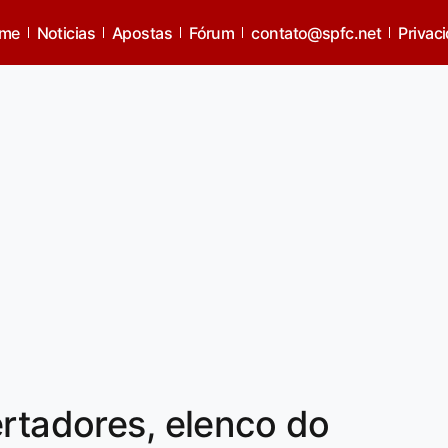
me
Noticias
Apostas
Fórum
contato@spfc.net
Privac
ertadores, elenco do