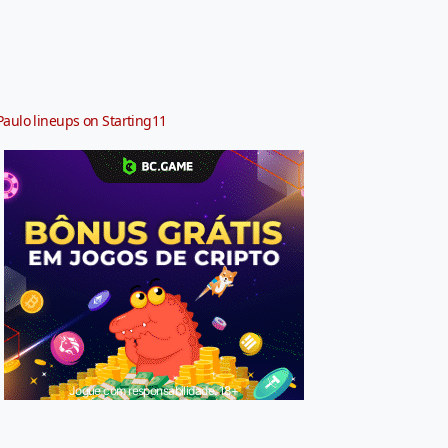
Paulo lineups on Starting11
Jogue com responsabilidade. 18+