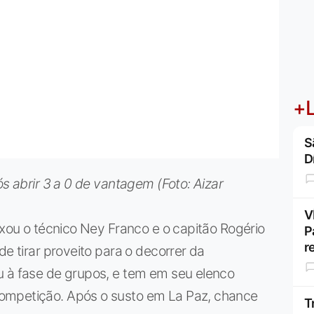
+L
S
D
ós abrir 3 a 0 de vantagem (Foto: Aizar
V
ixou o técnico Ney Franco e o capitão Rogério
P
r
de tirar proveito para o decorrer da
u à fase de grupos, e tem em seu elenco
ompetição. Após o susto em La Paz, chance
T