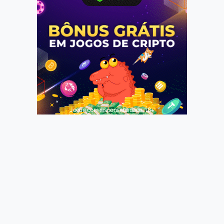
Jogue com responsabilidade. 18+