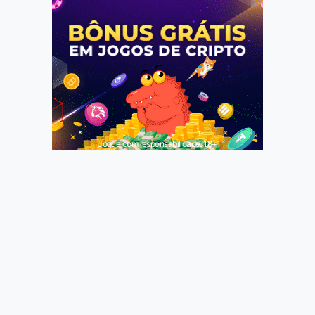
Jogue com responsabilidade. 18+