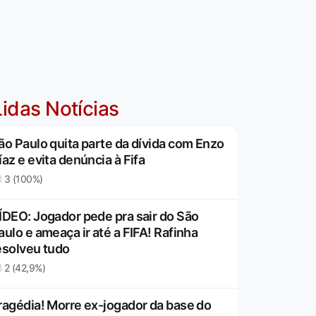
idas Notícias
ão Paulo quita parte da dívida com Enzo
íaz e evita denúncia à Fifa
3 (100%)
ÍDEO: Jogador pede pra sair do São
aulo e ameaça ir até a FIFA! Rafinha
esolveu tudo
2 (42,9%)
ragédia! Morre ex-jogador da base do