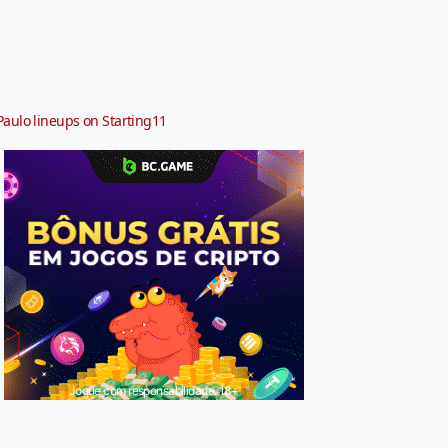
Paulo lineups on Starting11
Jogue com responsabilidade. 18+