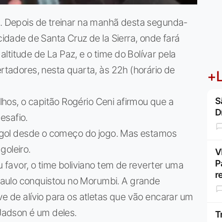
a. Depois de treinar na manhã desta segunda-
 cidade de Santa Cruz de la Sierra, onde fará
ltitude de La Paz, e o time do Bolívar pela
ertadores, nesta quarta, às 22h (horário de
+L
hos, o capitão Rogério Ceni afirmou que a
S
D
esafio.
 a gol desde o começo do jogo. Mas estamos
goleiro.
V
P
eu favor, o time boliviano tem de reverter uma
r
aulo conquistou no Morumbi. A grande
ve de alívio para os atletas que vão encarar um
 Jadson é um deles.
T