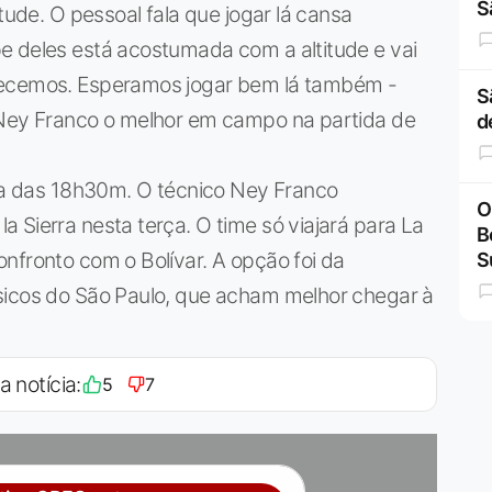
S
tude. O pessoal fala que jogar lá cansa
e deles está acostumada com a altitude e vai
hecemos. Esperamos jogar bem lá também -
S
 Ney Franco o melhor em campo na partida de
d
lta das 18h30m. O técnico Ney Franco
O
 Sierra nesta terça. O time só viajará para La
B
nfronto com o Bolívar. A opção foi da
S
sicos do São Paulo, que acham melhor chegar à
a notícia:
5
7