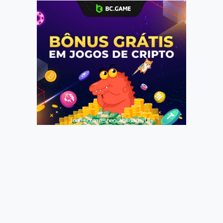
Jogue com responsabilidade. 18+