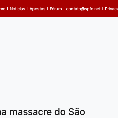
me
Noticias
Apostas
Fórum
contato@spfc.net
Privac
ama massacre do São