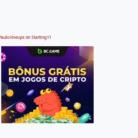
Paulo lineups on Starting11
Jogue com responsabilidade. 18+