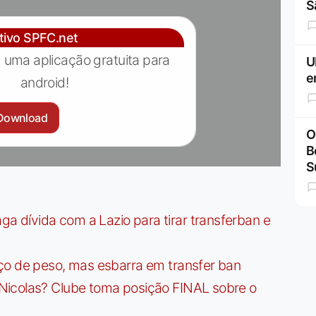
S
ativo SPFC.net
 uma aplicação gratuita para
U
e
android!
Download
O
B
S
dívida com a Lazio para tirar transferban e
ço de peso, mas esbarra em transfer ban
Nicolas? Clube toma posição FINAL sobre o