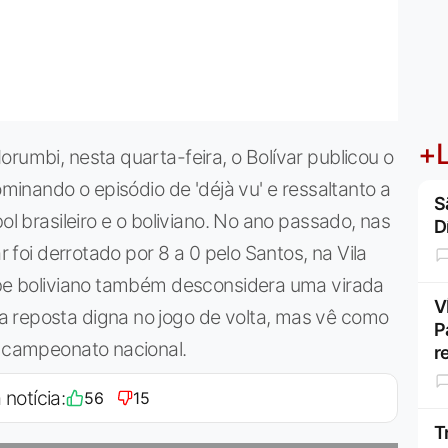
+L
rumbi, nesta quarta-feira, o Bolívar publicou o
ominando o episódio de 'déjà vu' e ressaltanto a
S
ol brasileiro e o boliviano. No ano passado, nas
D
r foi derrotado por 8 a 0 pelo Santos, na Vila
lube boliviano também desconsidera uma virada
V
 reposta digna no jogo de volta, mas vê como
P
o campeonato nacional.
r
 notícia:
56
15
T