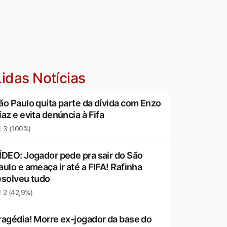
idas Notícias
ão Paulo quita parte da dívida com Enzo
íaz e evita denúncia à Fifa
3 (100%)
ÍDEO: Jogador pede pra sair do São
aulo e ameaça ir até a FIFA! Rafinha
esolveu tudo
2 (42,9%)
ragédia! Morre ex-jogador da base do