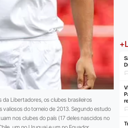
+L
S
D
V
P
 da Libertadores, os clubes brasileiros
r
 valiosos do torneio de 2013. Segundo estudo
atuam nos clubes do país (17 deles nascidos no
T
 Chile, um no Uruguai e um no Equador.