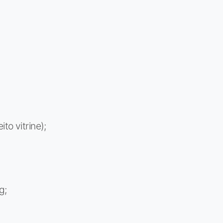
to vitrine);
g;