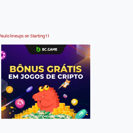
Paulo lineups on Starting11
Jogue com responsabilidade. 18+