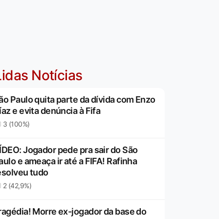
idas Notícias
ão Paulo quita parte da dívida com Enzo
íaz e evita denúncia à Fifa
3 (100%)
ÍDEO: Jogador pede pra sair do São
aulo e ameaça ir até a FIFA! Rafinha
esolveu tudo
2 (42,9%)
ragédia! Morre ex-jogador da base do