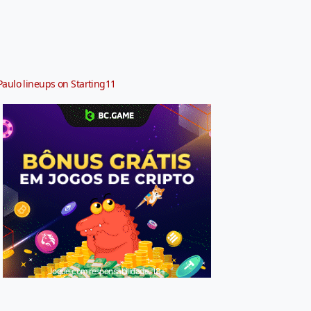
Paulo lineups on Starting11
Jogue com responsabilidade. 18+