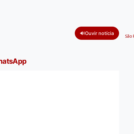
🔊
Ouvir notícia
São 
WhatsApp