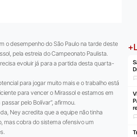
com o desempenho do São Paulo na tarde deste
+L
assol, pela estreia do Campeonato Paulista.
S
recisa evoluir já para a partida desta quarta-
D
tencial para jogar muito mais e o trabalho está
ficiente para vencer o Mirassol e estamos em
V
P
assar pelo Bolívar”, afirmou.
r
a, Ney acredita que a equipe não tinha
o, mas cobra do sistema ofensivo um
s.
T