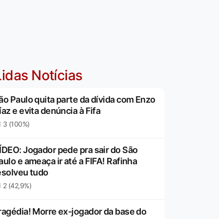
idas Notícias
ão Paulo quita parte da dívida com Enzo
íaz e evita denúncia à Fifa
3 (100%)
ÍDEO: Jogador pede pra sair do São
aulo e ameaça ir até a FIFA! Rafinha
esolveu tudo
2 (42,9%)
ragédia! Morre ex-jogador da base do