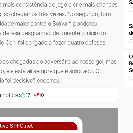
S
 mais consistência de jogo e crie mais chances
o, só chegamos três vezes. No segundo, foi o
de maior contra o Bolívar”, ponderou.
S
 defesa desguarnecida durante o início do
d
o Ceni foi obrigado a fazer quatro defesas
O
 as chegadas do adversário ao nosso gol, mas,
B
S
 ele está ali sempre que é solicitado. O
o foi decisivo”, encerrou.
 notícia:
17
10
ativo SPFC.net