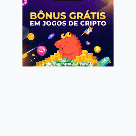
Jogue com responsabilidade. 18+